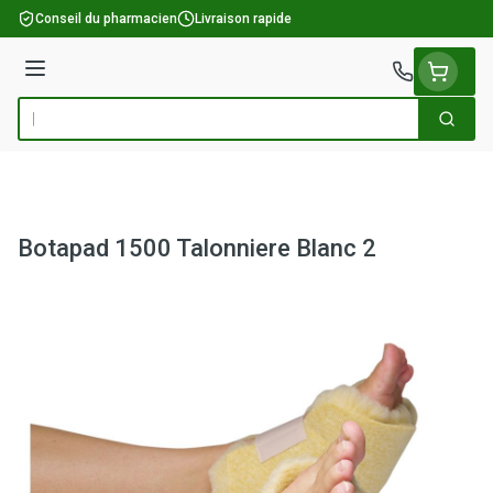
Aller au contenu
Conseil du pharmacien
Livraison rapide
Menu
Cherch
Rechercher
Botapad 1500 Talonniere Blanc 2