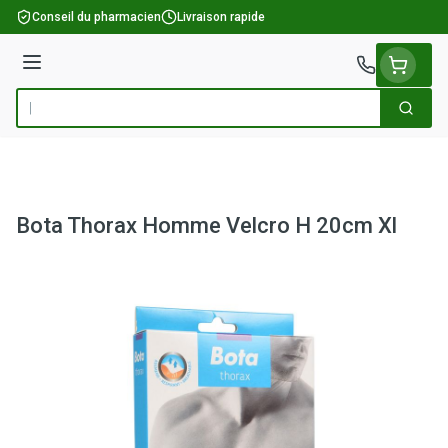
Aller au contenu
Conseil du pharmacien
Livraison rapide
Menu
Cherch
Rechercher
Bota Thorax Homme Velcro H 20cm Xl