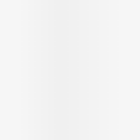
Massage
Afficher plus
Afficher plus
cessoires
Masques chirurgique
e
Compléments
Répulsifs a
nutritionnels
entation
peau irritée
Autobronzants
Rasage