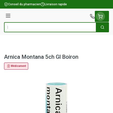
Aller au contenu
Conseil du pharmacien
Livraison rapide
Menu
Cherch
Rechercher
Arnica Montana 5ch Gl Boiron
Médicament