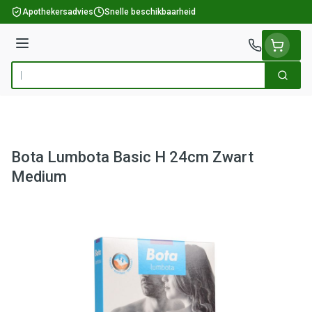
Ga naar de inhoud
Apothekersadvies
Snelle beschikbaarheid
Menu
Zoek
Product, merk, categorie...
Bota Lumbota Basic H 24cm Zwart
Medium