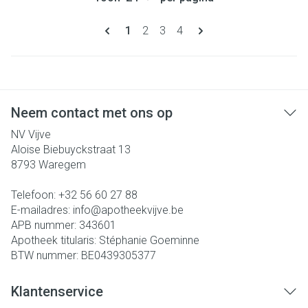
Pagina's
U lees momenteel pagina
Pagina
Pagina
Pagina
1
2
3
4
Neem contact met ons op
NV Vijve
Aloise Biebuyckstraat 13
8793
Waregem
Telefoon:
+32 56 60 27 88
E-mailadres:
info@
apotheekvijve.be
APB nummer:
343601
Apotheek titularis:
Stéphanie Goeminne
BTW nummer:
BE0439305377
Klantenservice