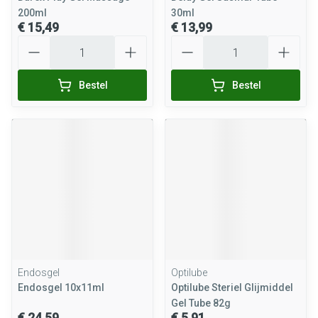
200ml
30ml
€ 15,49
€ 13,99
Aantal
Aantal
Bestel
Bestel
Endosgel
Optilube
Endosgel 10x11ml
Optilube Steriel Glijmiddel
Gel Tube 82g
€ 24,59
€ 5,91