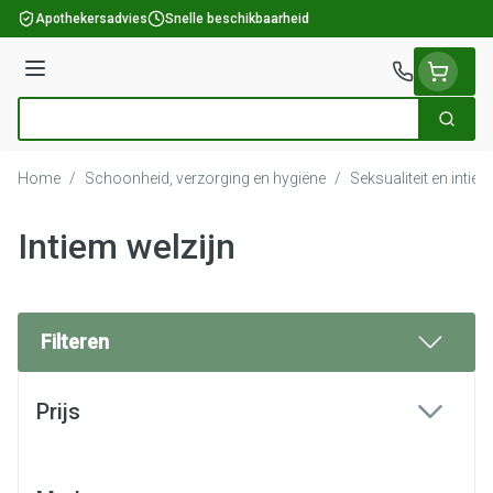
Ga naar de inhoud
Apothekersadvies
Snelle beschikbaarheid
Menu
Zoek
Product, merk, categorie...
Home
/
Schoonheid, verzorging en hygiëne
/
Seksualiteit en intie
Intiem welzijn
Filteren
Doorgaan naar productlijst
Prijs
filter