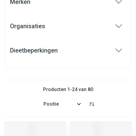
Merken
filter
Organisaties
filter
Dieetbeperkingen
filter
Producten
1
-
24
van
80
Sorteer op: