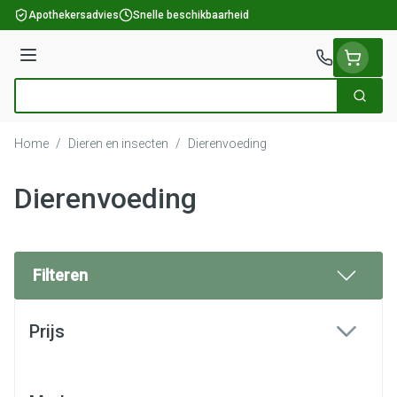
Ga naar de inhoud
Apothekersadvies
Snelle beschikbaarheid
Menu
Zoek
Product, merk, categorie...
Home
/
Dieren en insecten
/
Dierenvoeding
Dierenvoeding
Filteren
Doorgaan naar productlijst
Prijs
filter