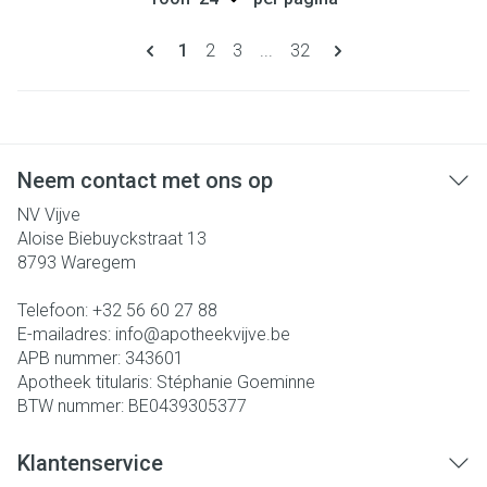
Pagina's
U lees momenteel pagina
Pagina
Pagina
Pagina
1
2
3
...
32
Neem contact met ons op
NV Vijve
Aloise Biebuyckstraat 13
8793
Waregem
Telefoon:
+32 56 60 27 88
E-mailadres:
info@
apotheekvijve.be
APB nummer:
343601
Apotheek titularis:
Stéphanie Goeminne
BTW nummer:
BE0439305377
Klantenservice