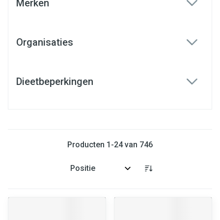
Merken
filter
Organisaties
filter
Dieetbeperkingen
filter
Producten
1
-
24
van
746
Sorteer op: