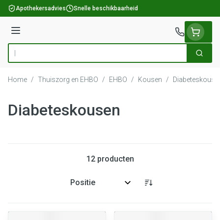
Ga naar de inhoud
Apothekersadvies
Snelle beschikbaarheid
Menu
Zoek
Product, merk, categorie...
Home
/
Thuiszorg en EHBO
/
EHBO
/
Kousen
/
Diabeteskouse
Diabeteskousen
12
producten
Sorteer op: