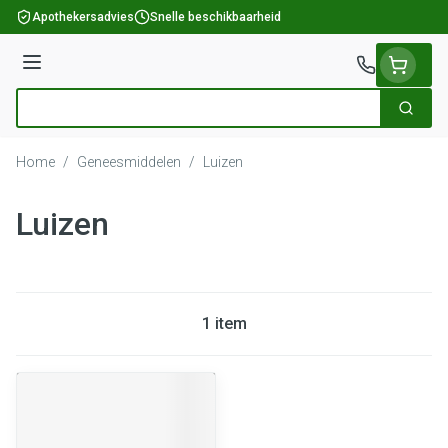
Ga naar de inhoud
Apothekersadvies
Snelle beschikbaarheid
Menu
Zoek
Product, merk, categorie...
Home
/
Geneesmiddelen
/
Luizen
Luizen
1
item