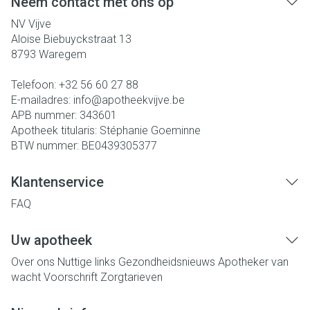
Neem contact met ons op
NV Vijve
Aloise Biebuyckstraat 13
8793
Waregem
Telefoon:
+32 56 60 27 88
E-mailadres:
info@
apotheekvijve.be
APB nummer:
343601
Apotheek titularis:
Stéphanie Goeminne
BTW nummer:
BE0439305377
Klantenservice
FAQ
Uw apotheek
Over ons
Nuttige links
Gezondheidsnieuws
Apotheker van
wacht
Voorschrift
Zorgtarieven