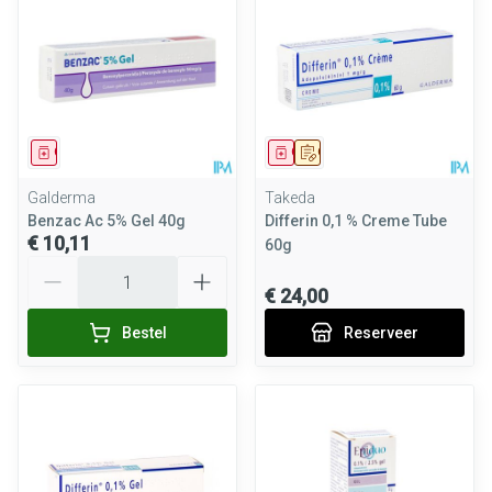
Geneesmiddel
Geneesmiddel
Op voorschrift
Galderma
Takeda
Benzac Ac 5% Gel 40g
Differin 0,1 % Creme Tube
€ 10,11
60g
Aantal
€ 24,00
Bestel
Reserveer