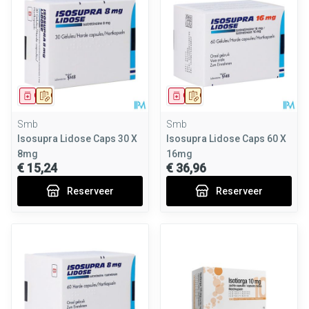
Geneesmiddel
Op voorschrift
Geneesmiddel
Op voorschrift
Smb
Smb
Isosupra Lidose Caps 30 X
Isosupra Lidose Caps 60 X
8mg
16mg
€ 15,24
€ 36,96
Reserveer
Reserveer