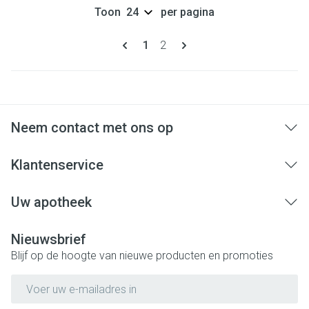
Toon
per pagina
Pagina's
U lees momenteel pagina
Pagina
1
2
Neem contact met ons op
Klantenservice
Uw apotheek
Nieuwsbrief
Blijf op de hoogte van nieuwe producten en promoties
E-mail adres