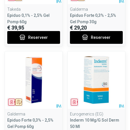
Takeda
Galderma
Epiduo 0,1% - 2,5% Gel
Epiduo Forte 0,3% - 2,5%
Pomp 60g
Gel Pomp 30g
€ 39,95
€ 29,20
Reserveer
Reserveer
Geneesmiddel
Op voorschrift
Geneesmiddel
Galderma
Eurogenerics (EG)
Epiduo Forte 0,3% - 2,5%
Inderm 10 Mg/G Sol Derm
Gel Pomp 60g
50 Ml