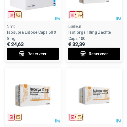
Geneesmiddel
Op voorschrift
Geneesmiddel
Op voorschrift
Smb
Bailleul
Isosupra Lidose Caps 60 X
Isotiorga 10mg Zachte
8mg
Caps 100
€ 24,63
€ 32,39
Reserveer
Reserveer
Geneesmiddel
Op voorschrift
Geneesmiddel
Op voorschrift