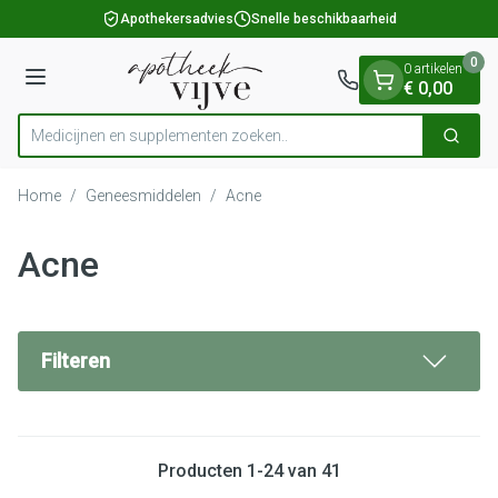
Dia 1 van 1
Ga naar de inhoud
Apothekersadvies
Snelle beschikbaarheid
0
0 artikelen
Menu
€ 0,00
Medicijnen en supp
Zoek
Product, merk, categorie...
Home
/
Geneesmiddelen
/
Acne
Acne
Filteren
Producten
1
-
24
van
41