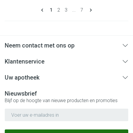
Pagina's
U lees momenteel pagina
Pagina
Pagina
Pagina
1
2
3
...
7
Neem contact met ons op
Klantenservice
Uw apotheek
Nieuwsbrief
Blijf op de hoogte van nieuwe producten en promoties
E-mail adres