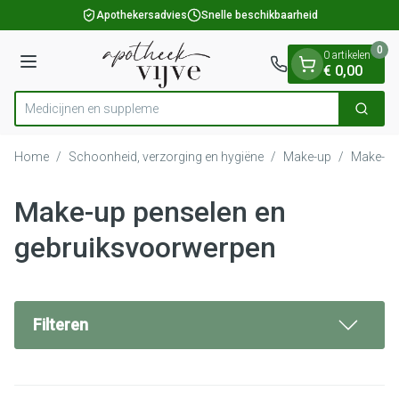
Dia 1 van 1
Ga naar de inhoud
Apothekersadvies
Snelle beschikbaarheid
0
0 artikelen
Menu
€ 0,00
Medic
Zoek
Product, merk, categorie...
Home
/
Schoonheid, verzorging en hygiëne
/
Make-up
/
Make-up
Make-up penselen en
gebruiksvoorwerpen
Filteren