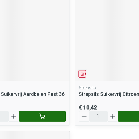
middel
Geneesmiddel
Strepsils
 Suikervrij Aardbeien Past 36
Strepsils Suikervrij Citroe
€ 10,42
Aantal