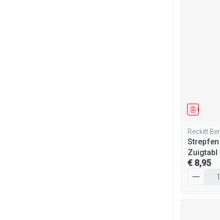
Genees
Reckitt Be
Strepfen
Zuigtabl
€ 8,95
Aantal