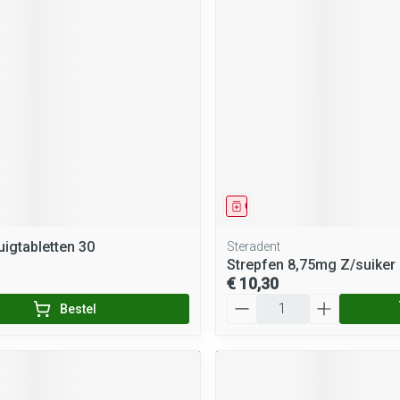
middel
Geneesmiddel
uigtabletten 30
Steradent
Strepfen 8,75mg Z/suiker 
€ 10,30
Aantal
Bestel