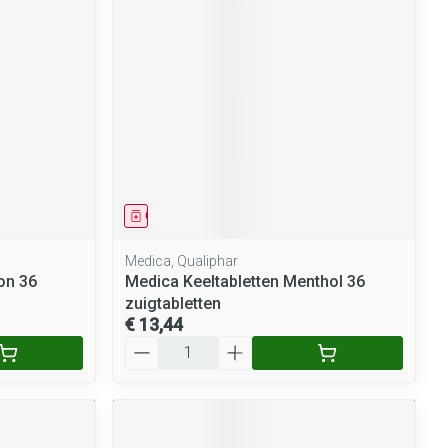
rende
Parfums en
geurproducten
Geneesmiddel
Medica, Qualiphar
on 36
Medica Keeltabletten Menthol 36
CBD
zuigtabletten
€ 13,44
Aantal