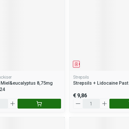
middel
Geneesmiddel
nckiser
Strepsils
 Miel&eucalyptus 8,75mg
Strepsils + Lidocaine Past
 24
€ 9,86
Aantal