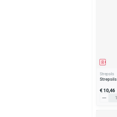
Genees
Strepsils
Strepsils
€ 10,46
Aantal