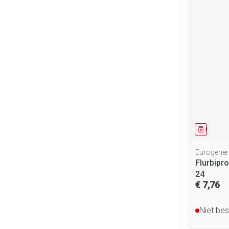
Genees
Eurogener
Flurbipr
24
€ 7,76
Niet be