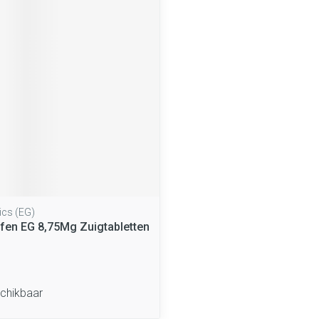
middel
ics (EG)
ofen EG 8,75Mg Zuigtabletten
schikbaar