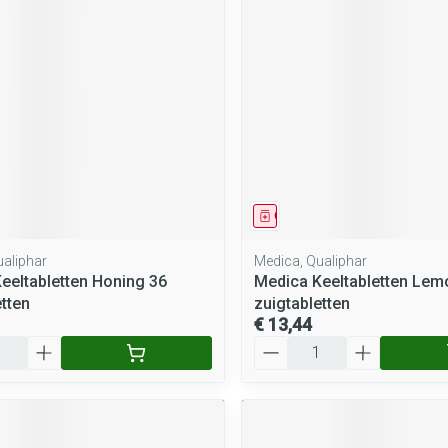
rging
Supplementen
Insectenwe
middelen
ssen
 geïrriteerde
middel
Geneesmiddel
ualiphar
Medica, Qualiphar
eeltabletten Honing 36
Medica Keeltabletten Lem
Zelfbruiner
Scheren
etten
zuigtabletten
€ 13,44
Aantal