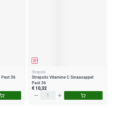
Geneesmiddel
Strepsils
n Past 36
Strepsils Vitamine C Sinaasappel
Past 36
€ 10,32
Aantal