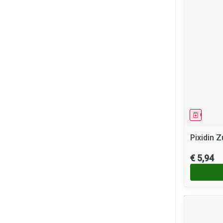
Genees
Pixidin Z
€ 5,94