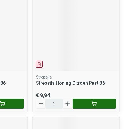
Geneesmiddel
Strepsils
 36
Strepsils Honing Citroen Past 36
€ 9,94
Aantal