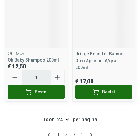
Oh Baby!
Uriage Bebe 1er Baume
Oh Baby Shampoo 200ml
Oleo Apaisant A/grat.
€ 12,50
200ml
Aantal
€ 17,00
Bestel
Bestel
Toon
per pagina
Pagina's
U lees momenteel pagina
Pagina
Pagina
Pagina
1
2
3
4