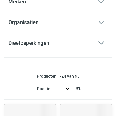
Merken
filter
Organisaties
filter
Dieetbeperkingen
filter
Producten
1
-
24
van
95
Sorteer op: