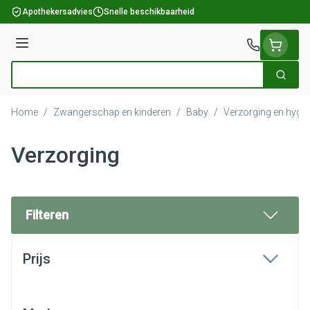
Ga naar de inhoud
Apothekersadvies
Snelle beschikbaarheid
Menu
Zoek
Product, merk, categorie...
Home
/
Zwangerschap en kinderen
/
Baby
/
Verzorging en hygië
Verzorging
Filteren
Doorgaan naar productlijst
Prijs
filter