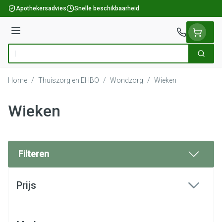
Ga naar de inhoud
Apothekersadvies
Snelle beschikbaarheid
Menu
Zoek
Product, merk, categorie...
Home
/
Thuiszorg en EHBO
/
Wondzorg
/
Wieken
Wieken
Filteren
Doorgaan naar productlijst
Prijs
filter