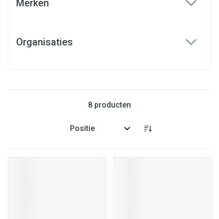
Merken
filter
Organisaties
filter
8
producten
Sorteer op: