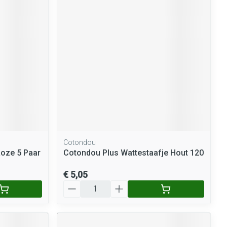
rende
Parfums en
geurproducten
Cotondou
CBD
Roze 5 Paar
Cotondou Plus Wattestaafje Hout 120
€ 5,05
Aantal