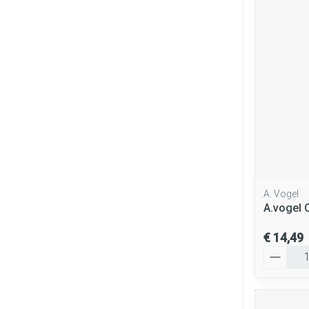
A. Vogel
A.vogel 
€ 14,49
Aantal