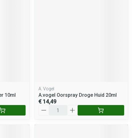
A. Vogel
er 10ml
A.vogel Oorspray Droge Huid 20ml
€ 14,49
Aantal