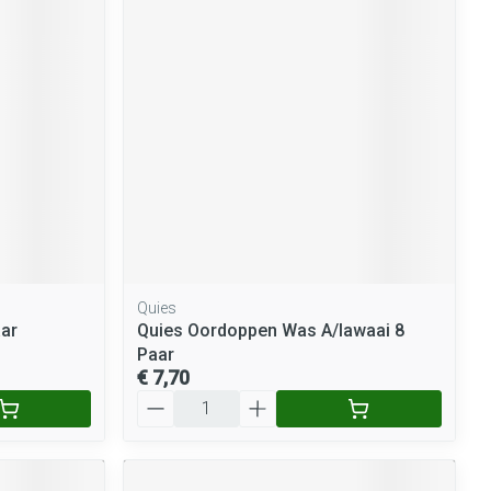
Quies
aar
Quies Oordoppen Was A/lawaai 8
Paar
€ 7,70
Aantal