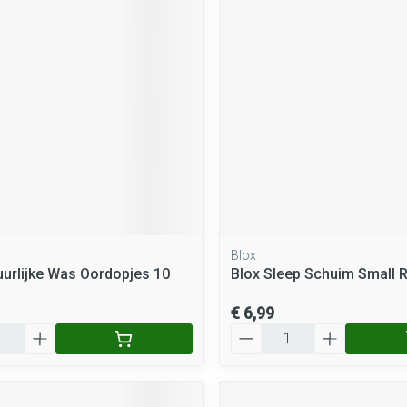
rging
Supplementen
Insectenwe
middelen
ssen
 geïrriteerde
Blox
Zelfbruiner
Scheren
uurlijke Was Oordopjes 10
Blox Sleep Schuim Small 
€ 6,99
Aantal