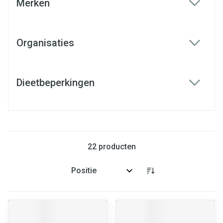
Merken
filter
Organisaties
filter
Dieetbeperkingen
filter
22
producten
Sorteer op: