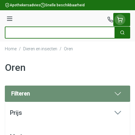
Ga naar de inhoud
Apothekersadvies
Snelle beschikbaarheid
Menu
Zoek
Product, merk, categorie...
Home
/
Dieren en insecten
/
Oren
Oren
Filteren
Doorgaan naar productlijst
Prijs
filter