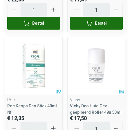
Aantal
Aantal
Bestel
Bestel
Roc
Vichy
Roc Keops Deo Stick 40ml
Vichy Deo Huid Gev.-
Nf
geepileerd Roller 48u 50ml
€ 12,35
€ 17,50
Aantal
Aantal