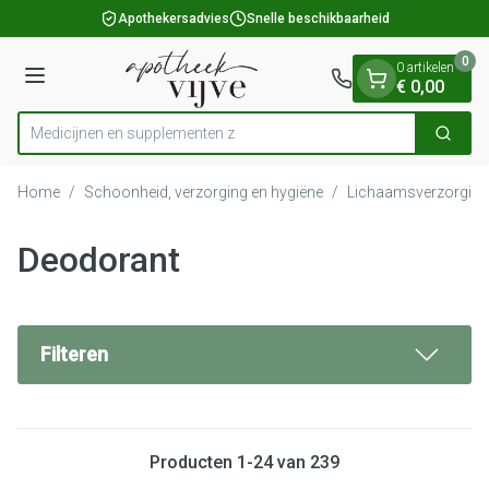
Dia 1 van 1
Ga naar de inhoud
Apothekersadvies
Snelle beschikbaarheid
0
0 artikelen
Menu
€ 0,00
Medicijne
Zoek
Product, merk, categorie...
Home
/
Schoonheid, verzorging en hygiëne
/
Lichaamsverzorging
Deodorant
Filteren
Producten
1
-
24
van
239