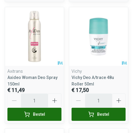
Axitrans
Vichy
Axideo Woman Deo Spray
Vichy Deo A/trace 48u
150ml
Roller 50ml
€ 11,49
€ 17,50
Aantal
Aantal
Bestel
Bestel