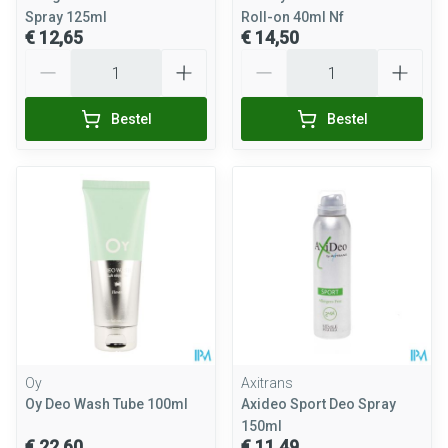
Spray 125ml
Roll-on 40ml Nf
€ 12,65
€ 14,50
Aantal
Aantal
Bestel
Bestel
Oy
Axitrans
Oy Deo Wash Tube 100ml
Axideo Sport Deo Spray
150ml
€ 22,60
€ 11,49