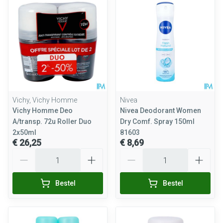
Vichy, Vichy Homme
Nivea
Vichy Homme Deo
Nivea Deodorant Women
A/transp. 72u Roller Duo
Dry Comf. Spray 150ml
2x50ml
81603
€ 26,25
€ 8,69
Aantal
Aantal
Bestel
Bestel