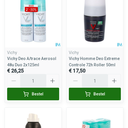
Vichy
Vichy
Vichy Deo A/trace Aerosol
Vichy Homme Deo Extreme
48u Duo 2x125ml
Controle 72h Roller 50ml
€ 26,25
€ 17,50
Aantal
Aantal
Bestel
Bestel