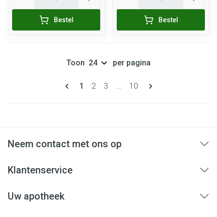
Bestel
Bestel
Toon
per pagina
Pagina's
U lees momenteel pagina
Pagina
Pagina
Pagina
1
2
3
...
10
Neem contact met ons op
Klantenservice
Uw apotheek