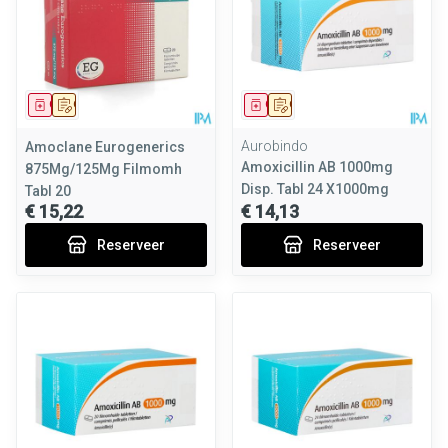
Geneesmiddel
Op voorschrift
Geneesmiddel
Op voorschrift
Aurobindo
Amoclane Eurogenerics
Amoxicillin AB 1000mg
875Mg/125Mg Filmomh
Disp. Tabl 24 X1000mg
Tabl 20
€ 15,22
€ 14,13
Reserveer
Reserveer