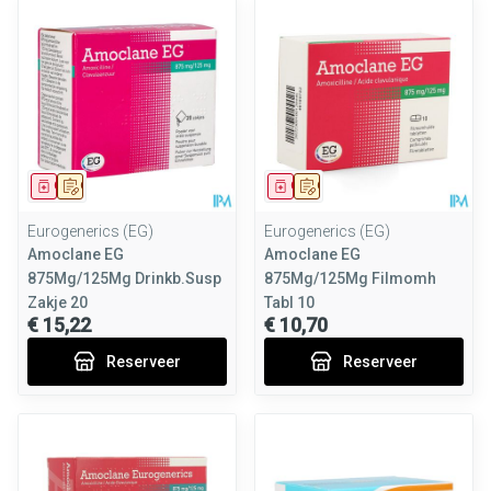
Geneesmiddel
Op voorschrift
Geneesmiddel
Op voorschrift
Eurogenerics (EG)
Eurogenerics (EG)
Amoclane EG
Amoclane EG
875Mg/125Mg Drinkb.Susp
875Mg/125Mg Filmomh
Zakje 20
Tabl 10
€ 15,22
€ 10,70
Reserveer
Reserveer