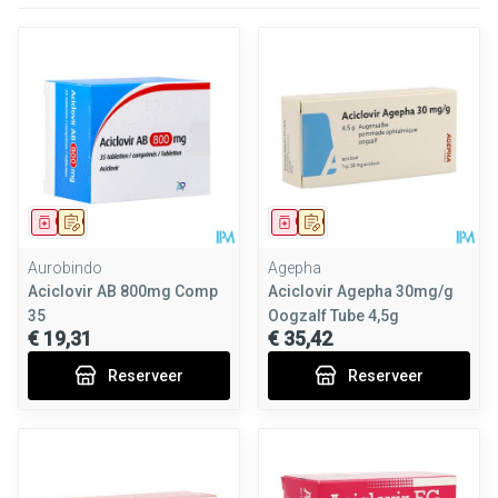
Geneesmiddel
Op voorschrift
Geneesmiddel
Op voorschrift
Aurobindo
Agepha
Aciclovir AB 800mg Comp
Aciclovir Agepha 30mg/g
35
Oogzalf Tube 4,5g
€ 19,31
€ 35,42
Reserveer
Reserveer