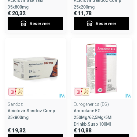
Aciclovir Gsk Tabl
Aciclovir Sandoz Comp
35x800mg
25x200mg
€ 20,32
€ 11,78
Reserveer
Reserveer
Geneesmiddel
Op voorschrift
Geneesmiddel
Op voorschrift
Sandoz
Eurogenerics (EG)
Aciclovir Sandoz Comp
Amoclane EG
35x800mg
250Mg/62,5Mg/5Ml
Drinkb.Susp 100Ml
€ 19,32
€ 10,88