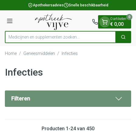
Dia 1 van 1
Ga naar de inhoud
Apothekersadvies
Snelle beschikbaarheid
0
0 artikelen
Menu
€ 0,00
Medicijnen en supplementen zoeken
Zoek
Product, merk, categorie...
Home
/
Geneesmiddelen
/
Infecties
Infecties
Filteren
Producten
1
-
24
van
450