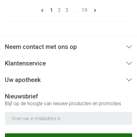
Pagina's
U lees momenteel pagina
Pagina
Pagina
Pagina
1
2
3
...
19
Neem contact met ons op
Klantenservice
Uw apotheek
Nieuwsbrief
Blijf op de hoogte van nieuwe producten en promoties
E-mail adres