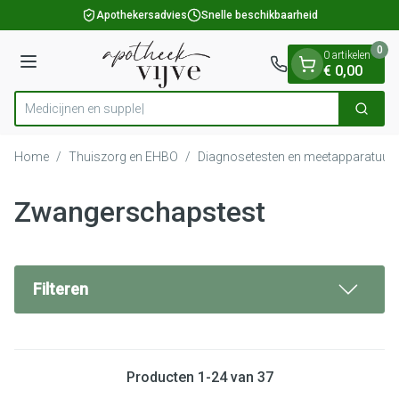
Dia 1 van 1
Ga naar de inhoud
Apothekersadvies
Snelle beschikbaarheid
0
0 artikelen
Menu
€ 0,00
M
Zoek
Product, merk, categorie...
Home
/
Thuiszorg en EHBO
/
Diagnosetesten en meetapparatuur
Zwangerschapstest
Filteren
Producten
1
-
24
van
37