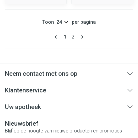
Toon
per pagina
Pagina's
U lees momenteel pagina
Pagina
1
2
Neem contact met ons op
Klantenservice
Uw apotheek
Nieuwsbrief
Blijf op de hoogte van nieuwe producten en promoties