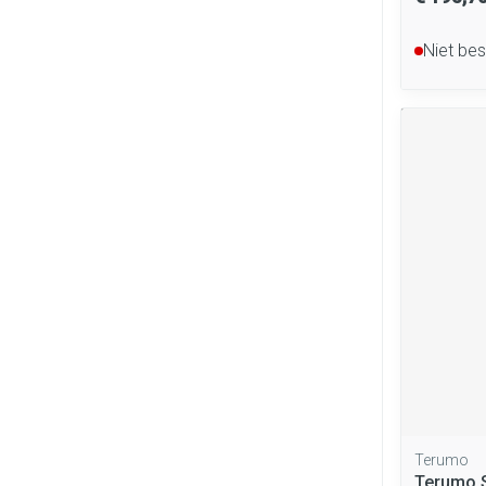
Niet be
Terumo
Terumo S