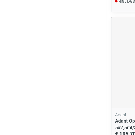
Niet be
Adant
Adant Opl
5x2,5ml/
€ 195,7