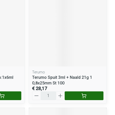
rende
Parfums en
geurproducten
Terumo
CBD
v.1x6ml
Terumo Spuit 3ml + Naald 21g 1
0,8x25mm St 100
€ 28,17
Aantal