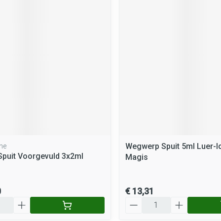
Wegwerp Spuit 5ml Luer-l
ne
Spuit Voorgevuld 3x2ml
Magis
0
€ 13,31
Aantal