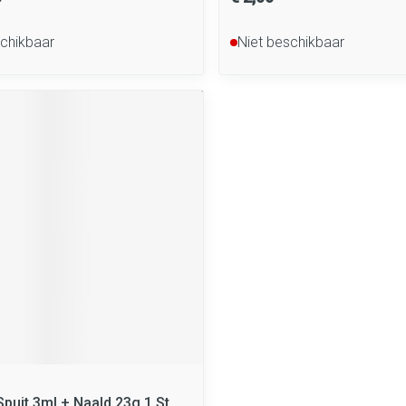
schikbaar
Niet beschikbaar
puit 3ml + Naald 23g 1 St