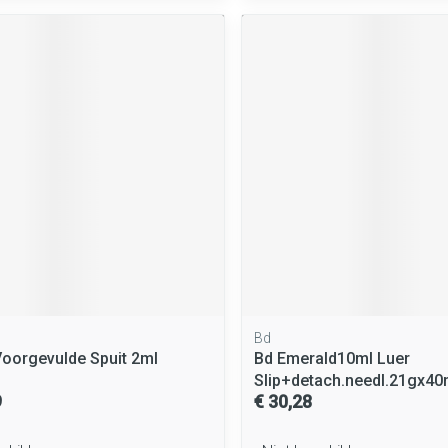
Bd
Voorgevulde Spuit 2ml
Bd Emerald10ml Luer
Slip+detach.needl.21gx4
9
€ 30,28