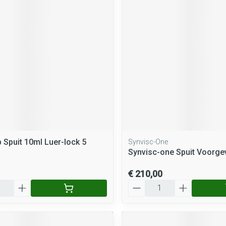
rging
Supplementen
Insectenwe
middelen
ssen
 geïrriteerde
Spuit 10ml Luer-lock 5
Synvisc-One
Zelfbruiner
Scheren
Synvisc-one Spuit Voorge
€ 210,00
Aantal