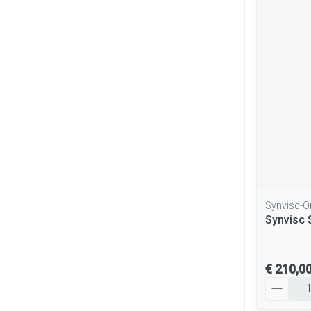
Synvisc-O
Synvisc 
€ 210,0
Aantal