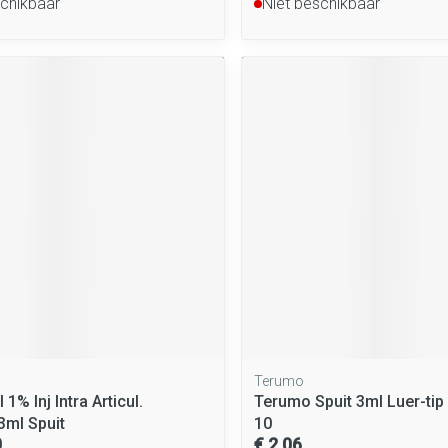
schikbaar
Niet beschikbaar
Terumo
 1% Inj Intra Articul.
Terumo Spuit 3ml Luer-tip
3ml Spuit
10
0
€ 2,06