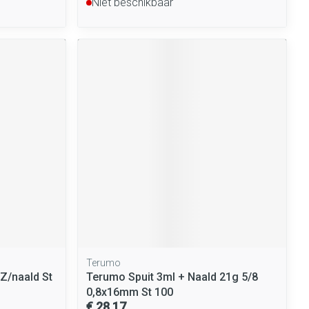
Niet beschikbaar
Terumo
 Z/naald St
Terumo Spuit 3ml + Naald 21g 5/8
0,8x16mm St 100
€ 28,17