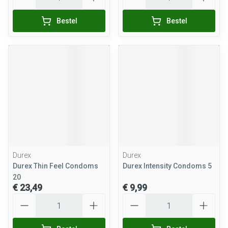
Bestel
Bestel
Durex
Durex
Durex Thin Feel Condoms
Durex Intensity Condoms 5
20
€ 23,49
€ 9,99
Aantal
Aantal