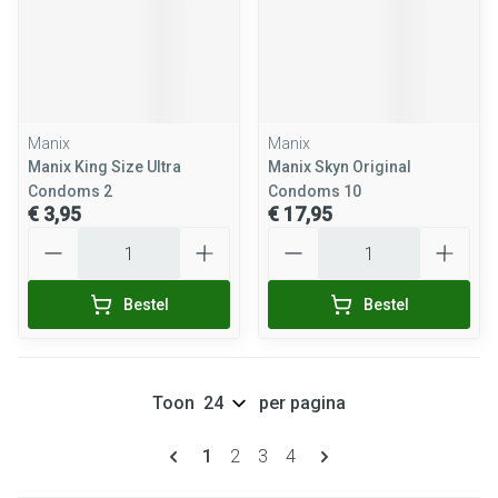
Manix
Manix
Manix King Size Ultra
Manix Skyn Original
Condoms 2
Condoms 10
€ 3,95
€ 17,95
Aantal
Aantal
Bestel
Bestel
Toon
per pagina
Pagina's
U lees momenteel pagina
Pagina
Pagina
Pagina
1
2
3
4