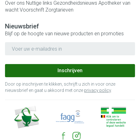
Over ons
Nuttige links
Gezondheidsnieuws
Apotheker van
wacht
Voorschrift
Zorgtarieven
Nieuwsbrief
Blijf op de hoogte van nieuwe producten en promoties
E-mail adres
Inschrijven
Door op inschrijven te klikken, schrijft u zich in voor onze
nieuwsbrief en gaat u akkoord met onze
privacy policy
.