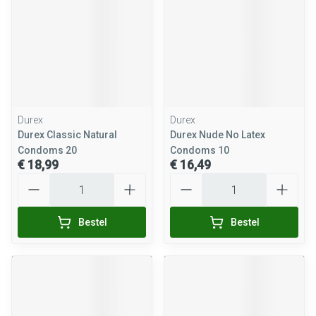
Durex
Durex
Durex Classic Natural
Durex Nude No Latex
Condoms 20
Condoms 10
€ 18,99
€ 16,49
Aantal
Aantal
Bestel
Bestel