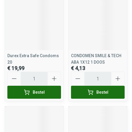
Durex Extra Safe Condoms
CONDOMEN SMILE & TECH
20
ABA 1X12 1 DOOS
€ 19,99
€ 4,13
Aantal
Aantal
Bestel
Bestel