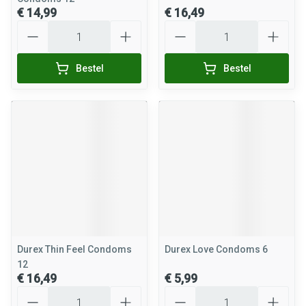
€ 14,99
€ 16,49
Aantal
Aantal
Bestel
Bestel
Durex Thin Feel Condoms
Durex Love Condoms 6
12
€ 16,49
€ 5,99
Aantal
Aantal