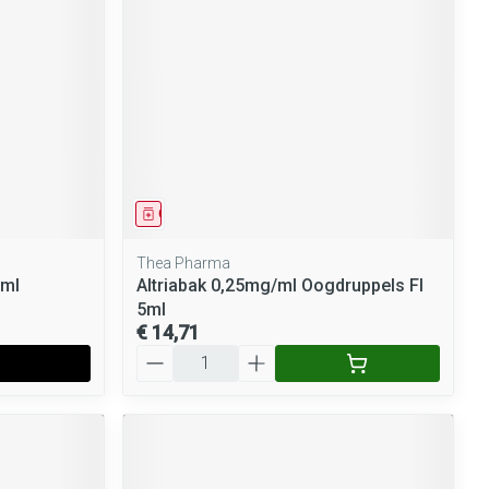
rende
Parfums en
geurproducten
Geneesmiddel
Thea Pharma
5ml
Altriabak 0,25mg/ml Oogdruppels Fl
5ml
CBD
€ 14,71
Aantal