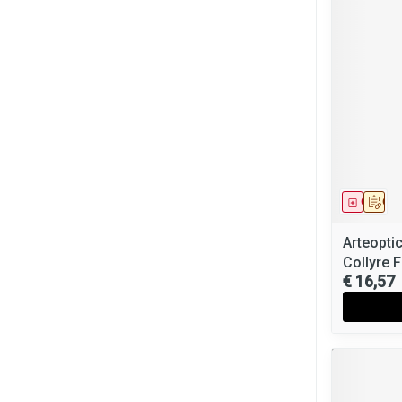
Genees
Op 
Arteopti
Collyre F
€ 16,57