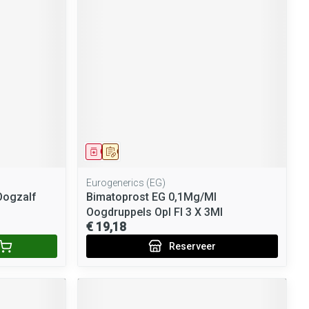
Geneesmiddel
Op voorschrift
Eurogenerics (EG)
Oogzalf
Bimatoprost EG 0,1Mg/Ml
Oogdruppels Opl Fl 3 X 3Ml
€ 19,18
Reserveer