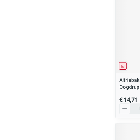
Genees
Altriaba
Oogdrupp
€ 14,71
Aantal