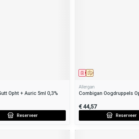
middel
voorschrift
Geneesmiddel
Op voorschrift
Allergan
Gutt Opht + Auric 5ml 0,3%
Combigan Oogdruppels Op
€ 44,57
Reserveer
Reserveer