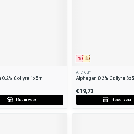
rging
Supplementen
Insectenwe
middelen
ssen
 geïrriteerde
middel
voorschrift
Geneesmiddel
Op voorschrift
Allergan
 0,2% Collyre 1x5ml
Alphagan 0,2% Collyre 3x
Zelfbruiner
Scheren
€ 19,73
Reserveer
Reserveer