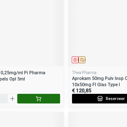
middel
Geneesmiddel
Op voorschrift
k 0,25mg/ml Pi Pharma
Thea Pharma
Aprokam 50mg Pulv Insp O
els Opl 5ml
10x50mg Fl Glas Type I
€ 120,85
Reserveer