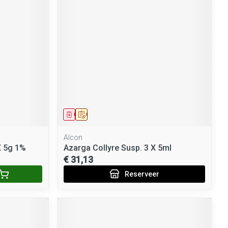
Geneesmiddel
Op voorschrift
Alcon
X 5g 1%
Azarga Collyre Susp. 3 X 5ml
€ 31,13
Reserveer