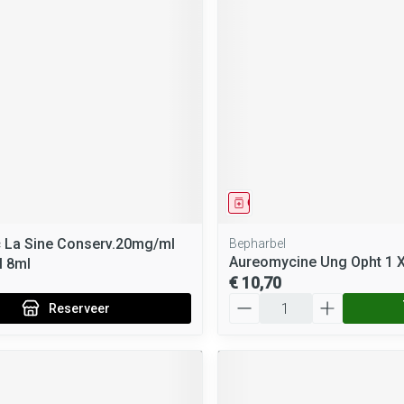
middel
voorschrift
Geneesmiddel
c La Sine Conserv.20mg/ml
Bepharbel
Aureomycine Ung Opht 1 
l 8ml
€ 10,70
Aantal
Reserveer