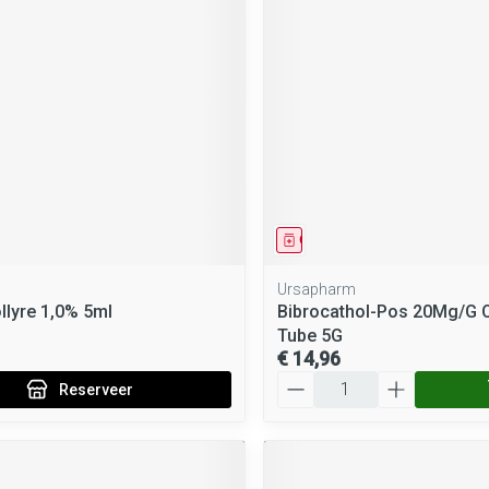
middel
voorschrift
Geneesmiddel
Ursapharm
llyre 1,0% 5ml
Bibrocathol-Pos 20Mg/G 
Tube 5G
€ 14,96
Aantal
Reserveer