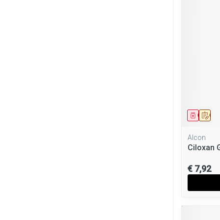
Genees
Op 
Alcon
Ciloxan 
€ 7,92