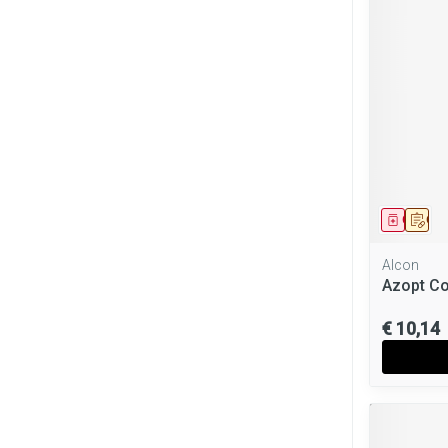
Genees
Op 
Alcon
Azopt Co
€ 10,14