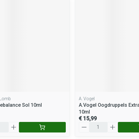
 Lomb
A. Vogel
Rebalance Sol 10ml
A.Vogel Oogdruppels Extra
10ml
€ 15,99
Aantal