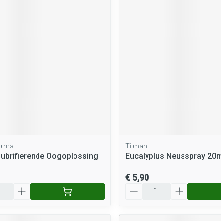
arma
Tilman
Lubrifierende Oogoplossing
Eucalyplus Neusspray 20m
€ 5,90
Aantal