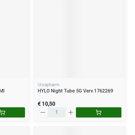
rende
Parfums en
geurproducten
Ursapharm
CBD
Ml
HYLO Night Tube 5G Verv.1762269
€ 10,50
Aantal