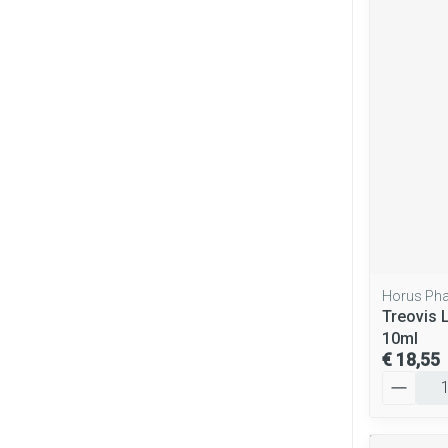
Horus Ph
Treovis 
10ml
€ 18,55
Aantal