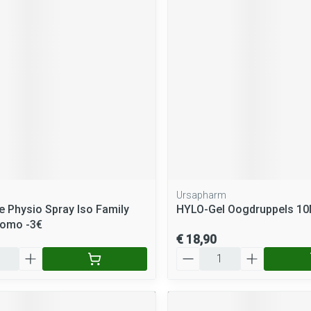
rging
Supplementen
Insectenwe
middelen
ssen
 geïrriteerde
Ursapharm
Zelfbruiner
Scheren
e Physio Spray Iso Family
HYLO-Gel Oogdruppels 10
romo -3€
€ 18,90
Aantal