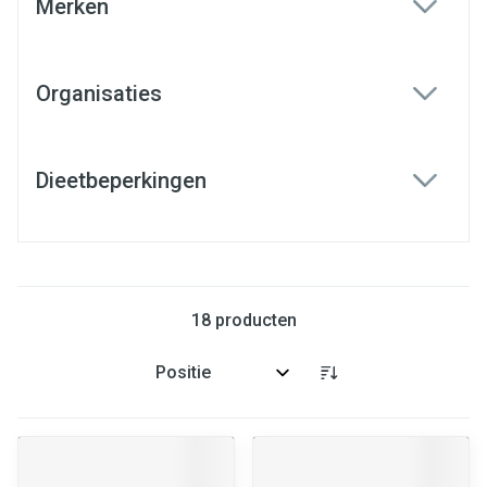
Merken
filter
Organisaties
filter
Dieetbeperkingen
filter
18
producten
Sorteer op: