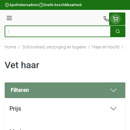
Ga naar de inhoud
Apothekersadvies
Snelle beschikbaarheid
Menu
Zoek
Product, merk, categorie...
Home
/
Schoonheid, verzorging en hygiëne
/
Haar en Hoofd
/
Ve
Vet haar
Filteren
Doorgaan naar productlijst
Prijs
filter