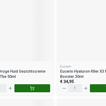
rging
Supplementen
Insectenwe
middelen
ssen
 geïrriteerde
Eucerin
Zelfbruiner
Scheren
Droge Huid Gezichtscreme
Eucerin Hyaluron-filler X3
 Tbe 50ml
Booster 30ml
€ 34,95
Aantal