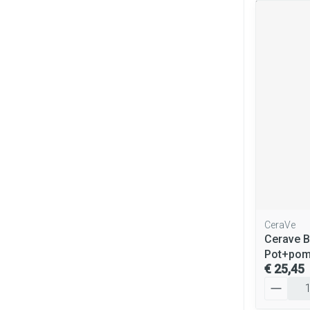
CeraVe
Cerave B
Pot+pom
€ 25,45
Aantal