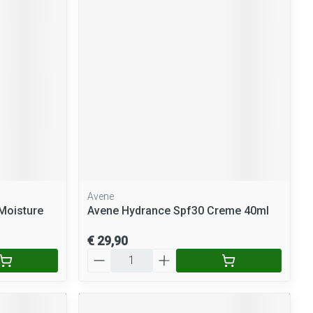
rende
Parfums en
geurproducten
Avene
CBD
 Moisture
Avene Hydrance Spf30 Creme 40ml
€ 29,90
Aantal