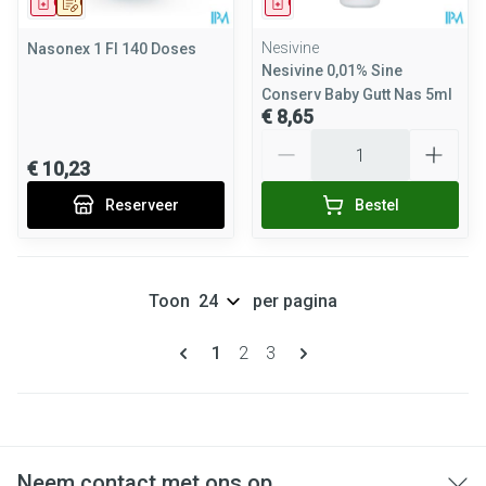
Geneesmiddel
Op voorschrift
Geneesmiddel
Nesivine
Nasonex 1 Fl 140 Doses
Nesivine 0,01% Sine
Conserv Baby Gutt Nas 5ml
€ 8,65
Aantal
€ 10,23
Reserveer
Bestel
Toon
per pagina
Pagina's
U lees momenteel pagina
Pagina
Pagina
1
2
3
Neem contact met ons op