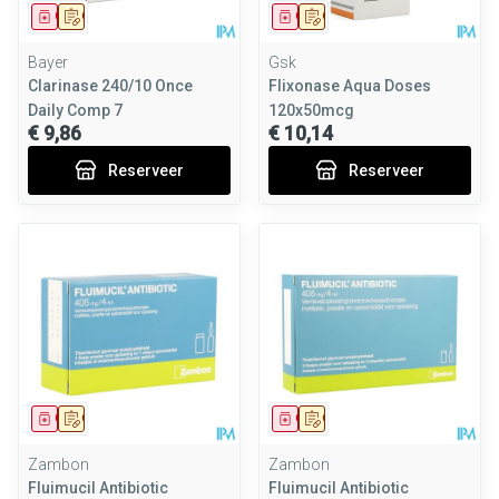
Geneesmiddel
Op voorschrift
Geneesmiddel
Op voorschrift
Bayer
Gsk
Clarinase 240/10 Once
Flixonase Aqua Doses
Daily Comp 7
120x50mcg
€ 9,86
€ 10,14
Reserveer
Reserveer
Geneesmiddel
Op voorschrift
Geneesmiddel
Op voorschrift
Zambon
Zambon
Fluimucil Antibiotic
Fluimucil Antibiotic