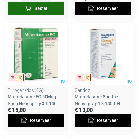
Bestel
Reserveer
Geneesmiddel
Op voorschrift
Geneesmiddel
Op voorschrift
Eurogenerics (EG)
Sandoz
Mometasone EG 50Mcg
Mometasone Sandoz
Susp Neusspray 3 X 140
Neusspray 1 X 140 1 Fl
€ 16,88
€ 10,08
Reserveer
Reserveer