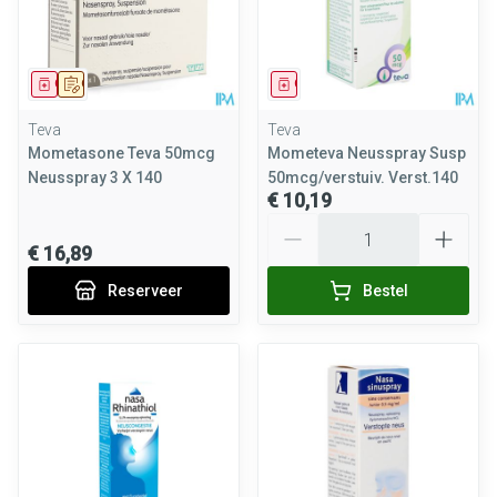
Geneesmiddel
Op voorschrift
Geneesmiddel
Teva
Teva
Mometasone Teva 50mcg
Mometeva Neusspray Susp
Neusspray 3 X 140
50mcg/verstuiv. Verst.140
€ 10,19
Aantal
€ 16,89
Reserveer
Bestel