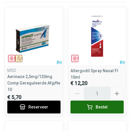
Geneesmiddel
Op voorschrift
Geneesmiddel
MSD
Allergodil Spray Nasal Fl
Aerinaze 2,5mg/120mg
10ml
€ 12,20
Comp Gereguleerde Afgifte
Aantal
10
€ 5,70
Reserveer
Bestel