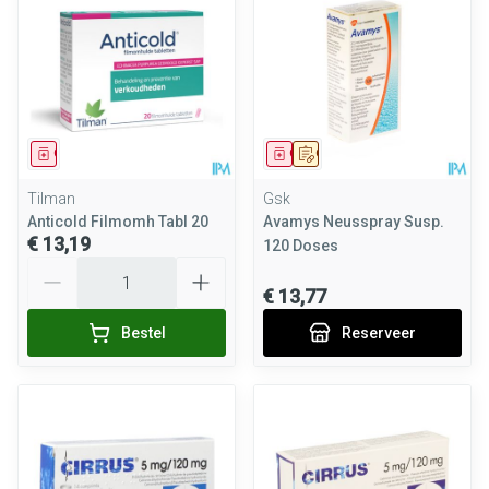
Geneesmiddel
Geneesmiddel
Op voorschrift
Tilman
Gsk
Anticold Filmomh Tabl 20
Avamys Neusspray Susp.
€ 13,19
120 Doses
Aantal
€ 13,77
Bestel
Reserveer