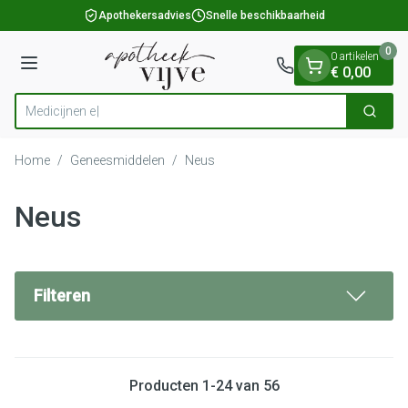
Dia 1 van 1
Ga naar de inhoud
Apothekersadvies
Snelle beschikbaarheid
0
0 artikelen
Menu
€ 0,00
Zoek
Product, merk, categorie...
Home
/
Geneesmiddelen
/
Neus
Neus
Filteren
Producten
1
-
24
van
56