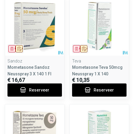
Geneesmiddel
Op voorschrift
Geneesmiddel
Op voorschrift
Sandoz
Teva
Mometasone Sandoz
Mometasone Teva 50mcg
Neusspray 3 X 140 1 Fl
Neusspray 1 X 140
€ 16,67
€ 10,35
Reserveer
Reserveer