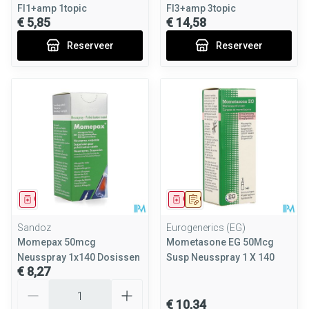
Fl1+amp 1topic
Fl3+amp 3topic
€ 5,85
€ 14,58
Reserveer
Reserveer
Geneesmiddel
Geneesmiddel
Op voorschrift
Sandoz
Eurogenerics (EG)
Momepax 50mcg
Mometasone EG 50Mcg
Neusspray 1x140 Dosissen
Susp Neusspray 1 X 140
€ 8,27
Aantal
€ 10,34