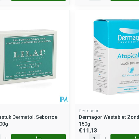
Dermagor
sstuk Dermatol. Seborroe
Dermagor Wastablet Zond
00g
150g
€ 11,13
Aantal