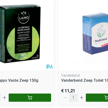
Mondmaskers
rging
Supplementen
Insectenwe
middelen
ssen
 geïrriteerde
Vanderbend
eppo Vaste Zeep 150g
Vanderbend Zeep Toilet 1
Zelfbruiner
Scheren
€ 11,21
Aantal