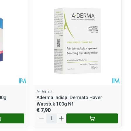
rende
Parfums en
geurproducten
A-Derma
00g
Aderma Indisp. Dermato Haver
CBD
Wasstuk 100g Nf
€ 7,90
Aantal