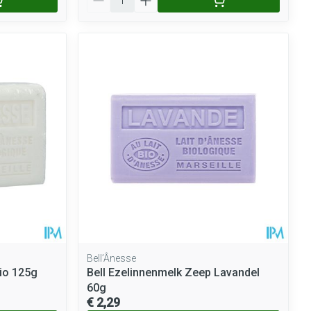
Bell’Ânesse
io 125g
Bell Ezelinnenmelk Zeep Lavandel
60g
€ 2,29