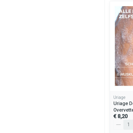
Uriage
Uriage 
Overvett
€ 8,20
Aantal