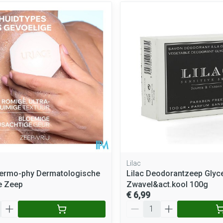
Lilac
Dermo-phy Dermatologische
Lilac Deodorantzeep Glyc
e Zeep
Zwavel&act.kool 100g
€ 6,99
Aantal