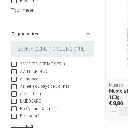
Bioderma
Aerosol toestel
Blaren
Creme, gel en s
Toon meer
Aerosol access
Eelt
Zuurstof
Eksteroog - lik
Ademhalingsst
Organisaties
Toon meer
filter
Spieren en gew
Specifiek voor
Naalden en spu
2CME (TO SEE ME SPRL)
Lichaamsverzor
Spuiten
AVENTURE4BIO
Infecties
Alphamega
Deodorant
Oplossing voor i
Mustela
Asinerie du pays de Collines
Gezichtsverzor
Naalden
Mustela 
Atelier Rebul
Luizen
100g
Naalden voor in
BMEDCARE
€ 8,80
pennaalden
Bee Nature Cosmetic
Aantal
Toon meer
Beiersdorf
Diagnostica
Toon meer