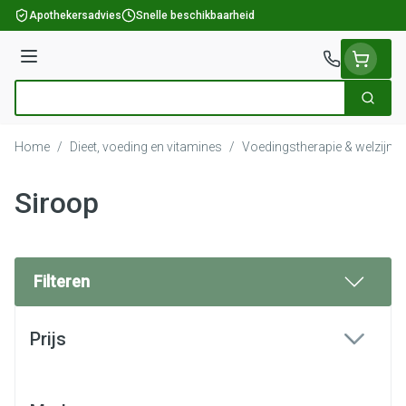
Ga naar de inhoud
Apothekersadvies
Snelle beschikbaarheid
Menu
Zoek
Product, merk, categorie...
Home
/
Dieet, voeding en vitamines
/
Voedingstherapie & welzijn
/
Siroop
Filteren
Doorgaan naar productlijst
Prijs
filter