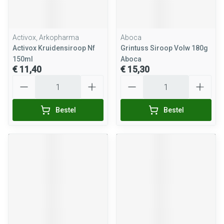
Activox, Arkopharma
Aboca
Activox Kruidensiroop Nf
Grintuss Siroop Volw 180g
150ml
Aboca
€ 11,40
€ 15,30
Aantal
Aantal
Bestel
Bestel