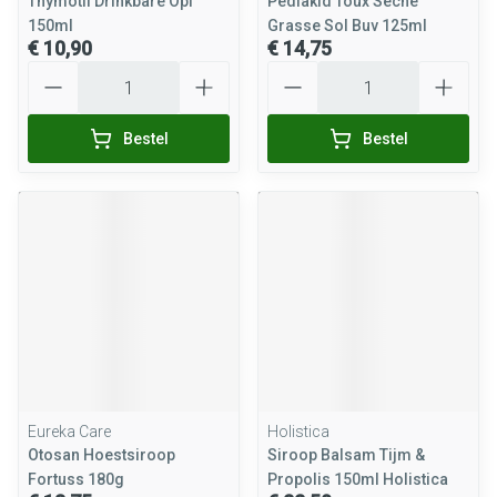
Thymotil Drinkbare Opl
Pediakid Toux Seche
150ml
Grasse Sol Buv 125ml
€ 10,90
€ 14,75
Aantal
Aantal
Bestel
Bestel
Eureka Care
Holistica
Otosan Hoestsiroop
Siroop Balsam Tijm &
Fortuss 180g
Propolis 150ml Holistica