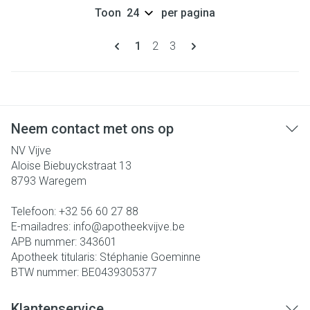
Toon
per pagina
Pagina's
U lees momenteel pagina
Pagina
Pagina
1
2
3
Neem contact met ons op
NV Vijve
Aloise Biebuyckstraat 13
8793
Waregem
Telefoon:
+32 56 60 27 88
E-mailadres:
info@
apotheekvijve.be
APB nummer:
343601
Apotheek titularis:
Stéphanie Goeminne
BTW nummer:
BE0439305377
Klantenservice