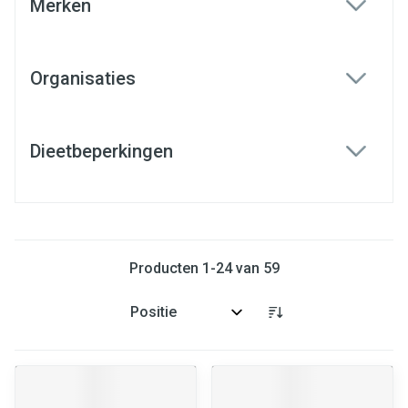
Merken
filter
Organisaties
filter
Dieetbeperkingen
filter
Producten
1
-
24
van
59
Sorteer op: