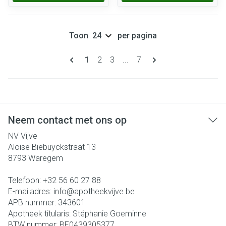
Toon
per pagina
Pagina's
U lees momenteel pagina
Pagina
Pagina
Pagina
1
2
3
...
7
Neem contact met ons op
NV Vijve
Aloise Biebuyckstraat 13
8793
Waregem
Telefoon:
+32 56 60 27 88
E-mailadres:
info@
apotheekvijve.be
APB nummer:
343601
Apotheek titularis:
Stéphanie Goeminne
BTW nummer:
BE0439305377