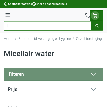
Ga naar de inhoud
Apothekersadvies
Snelle beschikbaarheid
Menu
Zoek
Product, merk, categorie...
Home
/
Schoonheid, verzorging en hygiëne
/
Gezichtsreiniging -
Micellair water
Filteren
Doorgaan naar productlijst
Prijs
filter