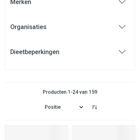
Merken
filter
Organisaties
filter
Dieetbeperkingen
filter
Producten
1
-
24
van
159
Sorteer op: