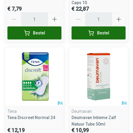
Caps 10
€ 7,79
€ 22,87
Aantal
Aantal
Bestel
Bestel
Tena
Deumavan
Tena Discreet Normal 24
Deumavan Intieme Zalf
Natuur Tube 50ml
€ 12,19
€ 10,99