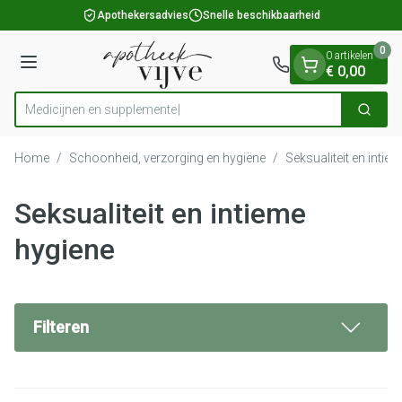
Dia 1 van 1
Ga naar de inhoud
Apothekersadvies
Snelle beschikbaarheid
0
0 artikelen
Menu
€ 0,00
Medici
Zoek
Product, merk, categorie...
Home
/
Schoonheid, verzorging en hygiëne
/
Seksualiteit en intie
Seksualiteit en intieme
hygiene
Filteren