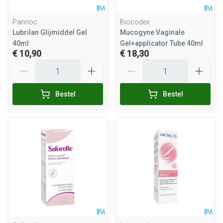
Pannoc
Biocodex
Lubrilan Glijmiddel Gel
Mucogyne Vaginale
40ml
Gel+applicator Tube 40ml
€ 10,90
€ 18,30
Aantal
Aantal
Bestel
Bestel