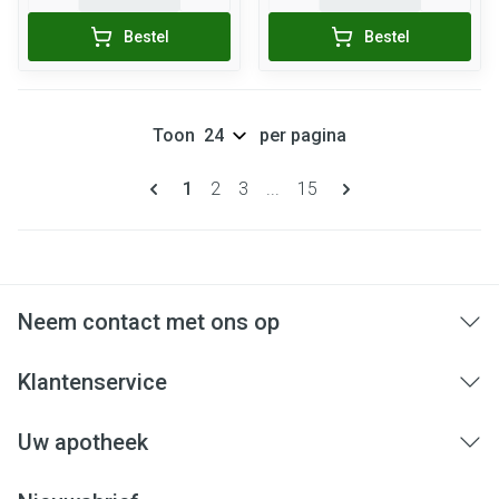
Bestel
Bestel
Toon
per pagina
Pagina's
U lees momenteel pagina
Pagina
Pagina
Pagina
1
2
3
...
15
Neem contact met ons op
Klantenservice
Uw apotheek