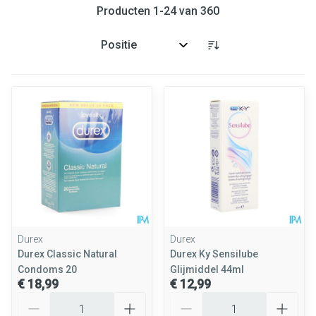
Producten
1
-
24
van
360
Sorteer op:
Durex
Durex
Durex Classic Natural
Durex Ky Sensilube
Condoms 20
Glijmiddel 44ml
€ 18,99
€ 12,99
Aantal
Aantal