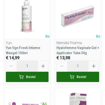
Yun
Memidis Pharma
Yun Vgn Fresh Intieme
Hyalofemme Vaginale Gel +
Wasgel 150ml
Applicator Tube 30g
€ 14,99
€ 13,98
Aantal
Aantal
Bestel
Bestel