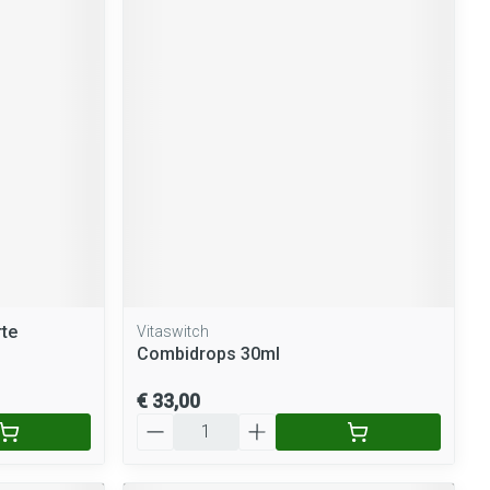
rte
Vitaswitch
Combidrops 30ml
€ 33,00
Aantal