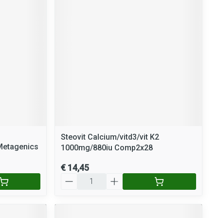
rende
Parfums en
geurproducten
Steovit Calcium/vitd3/vit K2
CBD
 Metagenics
1000mg/880iu Comp2x28
€ 14,45
Aantal