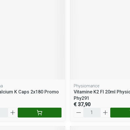
ma
Physiomance
Calcium K Caps 2x180 Promo
Vitamine K2 Fl 20ml Phys
Phy291
€ 37,90
Aantal