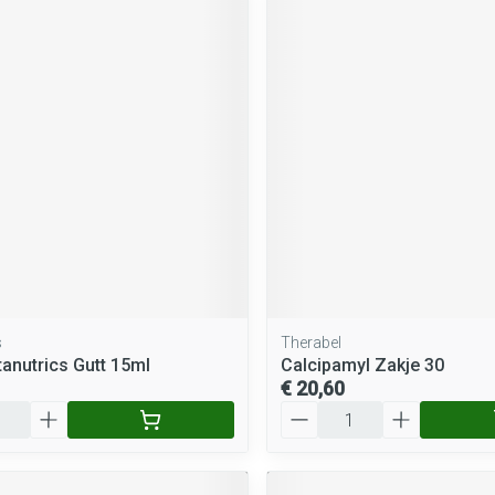
s
Therabel
tanutrics Gutt 15ml
Calcipamyl Zakje 30
€ 20,60
Aantal