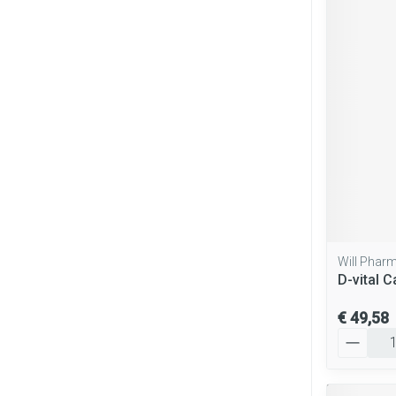
Will Phar
D-vital 
€ 49,58
Aantal