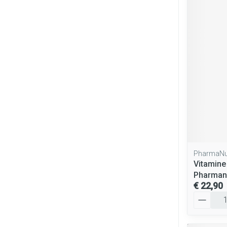
PharmaNu
Vitamine
Pharman
€ 22,90
Aantal