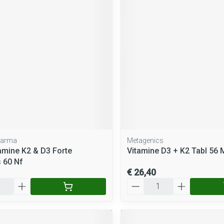
rging
Supplementen
Insectenwe
middelen
ssen
 geïrriteerde
ifarma
Metagenics
Zelfbruiner
Scheren
amine K2 & D3 Forte
Vitamine D3 + K2 Tabl 56
 60 Nf
€ 26,40
Aantal