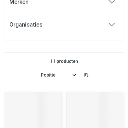
Merken
filter
Organisaties
filter
11
producten
Sorteer op: