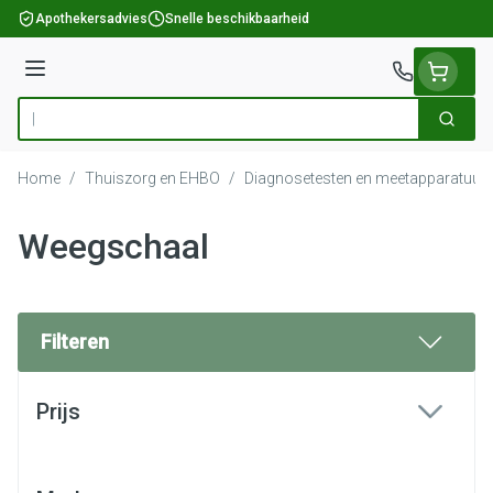
Ga naar de inhoud
Apothekersadvies
Snelle beschikbaarheid
Menu
Zoek
Product, merk, categorie...
Home
/
Thuiszorg en EHBO
/
Diagnosetesten en meetapparatuur
Weegschaal
Filteren
Doorgaan naar productlijst
Prijs
filter