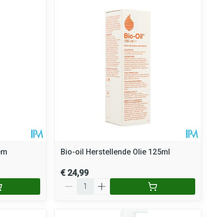
rende
Parfums en
geurproducten
em
Bio-oil Herstellende Olie 125ml
CBD
€ 24,99
Aantal