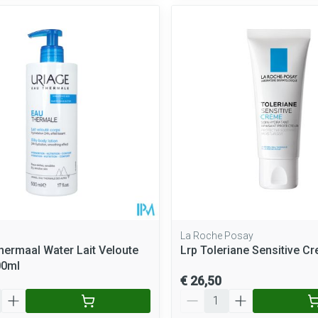
La Roche Posay
hermaal Water Lait Veloute
Lrp Toleriane Sensitive C
00ml
€ 26,50
Aantal