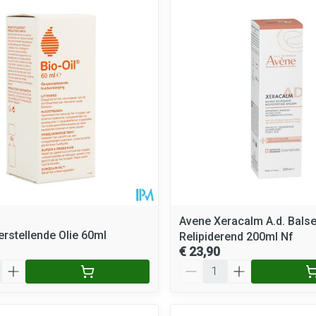
Mondmaskers
rging
Supplementen
Insectenwe
middelen
ssen
 geïrriteerde
Avene Xeracalm A.d. Bals
erstellende Olie 60ml
Relipiderend 200ml Nf
Zelfbruiner
Scheren
€ 23,90
Aantal