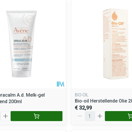
racalm A.d. Melk-gel
BIO-OIL
Bio-oil Herstellende Olie 
rend 200ml
€ 32,99
Aantal