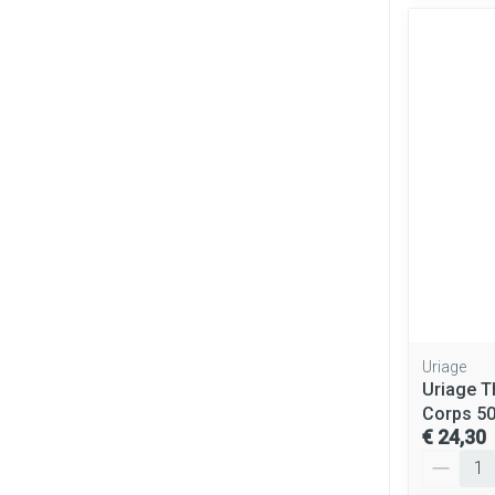
Uriage
Uriage T
Corps 5
€ 24,30
Aantal