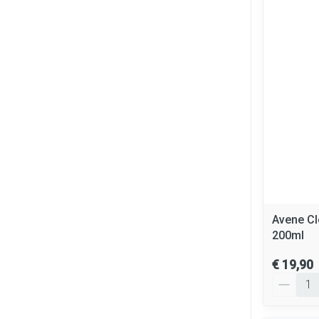
Avene C
200ml
€ 19,90
Aantal