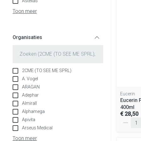
Astellas
Aerosol toestel
Blaren
Creme, gel en s
Toon meer
Aerosol access
Eelt
Zuurstof
Eksteroog - lik
Ademhalingsst
Organisaties
Toon meer
filter
Spieren en gew
Specifiek voor
Naalden en spu
2CME (TO SEE ME SPRL)
Lichaamsverzor
Spuiten
A. Vogel
Infecties
ARAGAN
Deodorant
Oplossing voor i
Eucerin
Adephar
Gezichtsverzor
Naalden
Eucerin 
Almirall
Luizen
400ml
Naalden voor in
Alphamega
€ 28,50
pennaalden
Apivita
Aantal
Toon meer
Arseus Medical
Diagnostica
Toon meer