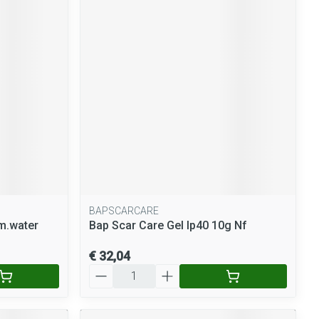
BAPSCARCARE
rm.water
Bap Scar Care Gel Ip40 10g Nf
€ 32,04
Aantal