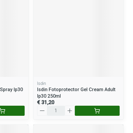
rende
Parfums en
geurproducten
Isdin
CBD
 Spray Ip30
Isdin Fotoprotector Gel Cream Adult
Ip30 250ml
€ 31,20
Aantal