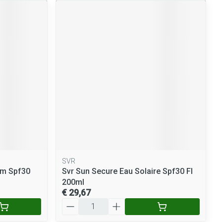
SVR
am Spf30
Svr Sun Secure Eau Solaire Spf30 Fl
200ml
€ 29,67
Aantal