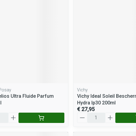
 Posay
Vichy
elios Ultra Fluide Parfum
Vichy Ideal Soleil Besche
l
Hydra Ip30 200ml
€ 27,95
Aantal