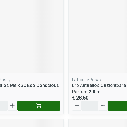
rging
Supplementen
Insectenwe
middelen
ssen
 geïrriteerde
 Posay
La Roche Posay
Zelfbruiner
Scheren
elios Melk 30 Eco Conscious
Lrp Anthelios Onzichtbare
Parfum 200ml
€ 28,50
Aantal