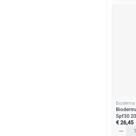
Bioderma
Bioderma
Spf30 2
€ 26,45
Aantal