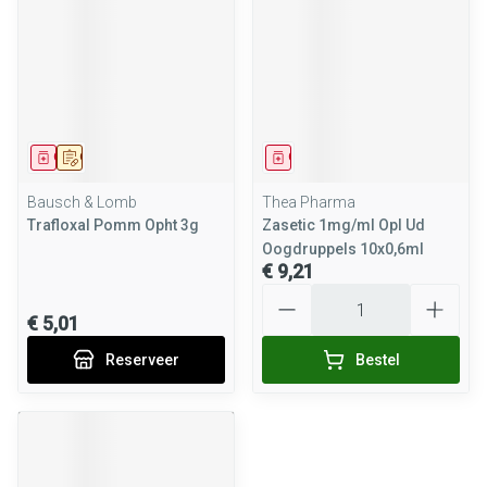
Geneesmiddel
Op voorschrift
Geneesmiddel
Bausch & Lomb
Thea Pharma
Trafloxal Pomm Opht 3g
Zasetic 1mg/ml Opl Ud
Oogdruppels 10x0,6ml
€ 9,21
Aantal
€ 5,01
Reserveer
Bestel