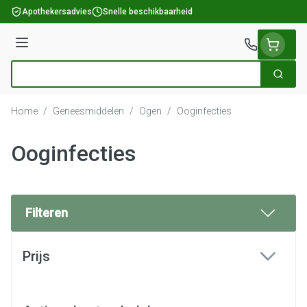
Ga naar de inhoud
Apothekersadvies
Snelle beschikbaarheid
Menu
Zoek
Product, merk, categorie...
Home
/
Geneesmiddelen
/
Ogen
/
Ooginfecties
Ooginfecties
Filteren
Doorgaan naar productlijst
Prijs
filter