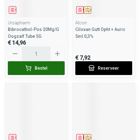
Geneesmiddel
Geneesmiddel
Op voorschrift
Ursapharm
Alcon
Bibrocathol-Pos 20Mg/G
Ciloxan Gutt Opht + Auric
Oogzalf Tube 5G
5ml 0,3%
€ 14,96
Aantal
€ 7,92
Bestel
Reserveer
Geneesmiddel
Geneesmiddel
Op voorschrift