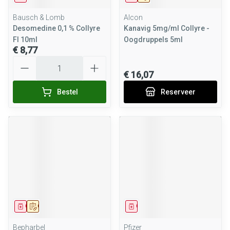
Bausch & Lomb
Alcon
Desomedine 0,1 % Collyre
Kanavig 5mg/ml Collyre -
Fl 10ml
Oogdruppels 5ml
€ 8,77
Aantal
€ 16,07
Bestel
Reserveer
Geneesmiddel
Op voorschrift
Geneesmiddel
Bepharbel
Pfizer