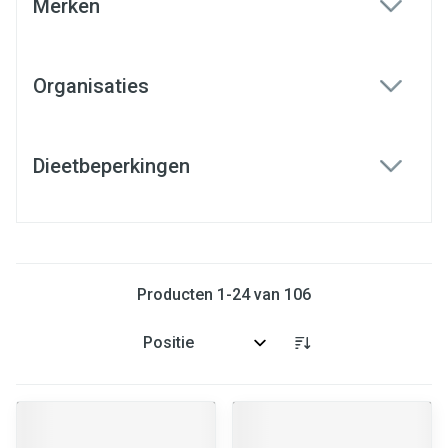
Merken
filter
Organisaties
filter
Dieetbeperkingen
filter
Producten
1
-
24
van
106
Sorteer op: