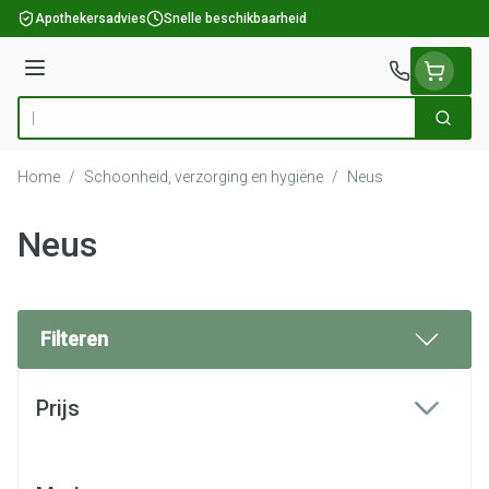
Ga naar de inhoud
Apothekersadvies
Snelle beschikbaarheid
Menu
Zoek
Product, merk, categorie...
Home
/
Schoonheid, verzorging en hygiëne
/
Neus
Neus
Filteren
Doorgaan naar productlijst
Prijs
filter