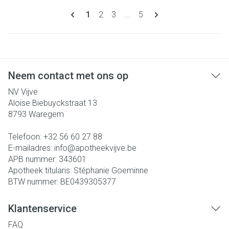
Pagina's
U lees momenteel pagina
Pagina
Pagina
Pagina
1
2
3
...
5
Neem contact met ons op
NV Vijve
Aloise Biebuyckstraat 13
8793
Waregem
Telefoon:
+32 56 60 27 88
E-mailadres:
info@
apotheekvijve.be
APB nummer:
343601
Apotheek titularis:
Stéphanie Goeminne
BTW nummer:
BE0439305377
Klantenservice
FAQ