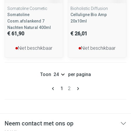
Somatoline Cosmetic
Bioholistic Diffusion
Somatoline
Celluligne Bio Amp
Cosm.afslankend 7
20x10ml
Nachten Natural 400ml
€ 61,90
€ 26,01
Niet beschikbaar
Niet beschikbaar
Toon
per pagina
Pagina's
U lees momenteel pagina
Pagina
1
2
Neem contact met ons op