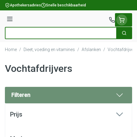
Ga naar de inhoud
Apothekersadvies
Snelle beschikbaarheid
Menu
Zoek
Product, merk, categorie...
Home
/
Dieet, voeding en vitamines
/
Afslanken
/
Vochtafdrijver
Vochtafdrijvers
Filteren
Doorgaan naar productlijst
Prijs
filter