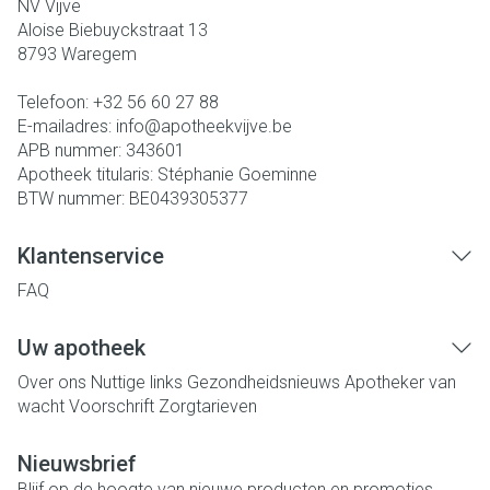
NV Vijve
Aloise Biebuyckstraat 13
8793
Waregem
Telefoon:
+32 56 60 27 88
E-mailadres:
info@
apotheekvijve.be
APB nummer:
343601
Apotheek titularis:
Stéphanie Goeminne
BTW nummer:
BE0439305377
Klantenservice
FAQ
Uw apotheek
Over ons
Nuttige links
Gezondheidsnieuws
Apotheker van
wacht
Voorschrift
Zorgtarieven
Nieuwsbrief
Blijf op de hoogte van nieuwe producten en promoties