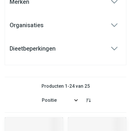
Merken
filter
Organisaties
filter
Dieetbeperkingen
filter
Producten
1
-
24
van
25
Sorteer op: