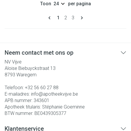
Toon
per pagina
Pagina's
U lees momenteel pagina
Pagina
Pagina
1
2
3
Neem contact met ons op
NV Vijve
Aloise Biebuyckstraat 13
8793
Waregem
Telefoon:
+32 56 60 27 88
E-mailadres:
info@
apotheekvijve.be
APB nummer:
343601
Apotheek titularis:
Stéphanie Goeminne
BTW nummer:
BE0439305377
Klantenservice