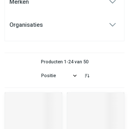
Merken
filter
Organisaties
filter
Producten
1
-
24
van
50
Sorteer op: