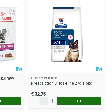
rende
Parfums en
geurproducten
ck.gravy
Hills pet nutrition
Prescription Diet Feline Z/d 1,5kg
CBD
€ 32,75
Aantal