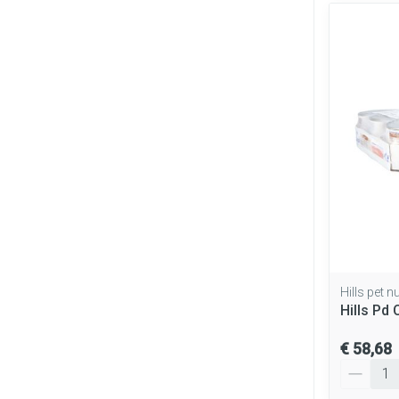
Hills pet nu
Hills Pd
€ 58,68
Aantal