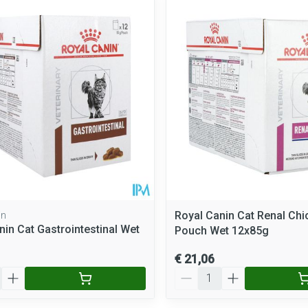
Mondmaskers
rging
Supplementen
Insectenwe
middelen
ssen
 geïrriteerde
Royal Canin Cat Renal Chi
in
nin Cat Gastrointestinal Wet
Pouch Wet 12x85g
Zelfbruiner
Scheren
€ 21,06
Aantal