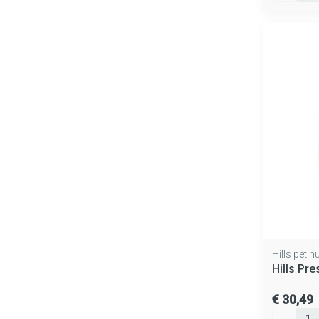
Hills pet nu
Hills Pre
€ 30,49
Aantal