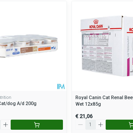
Royal Canin Cat Renal Be
trition
 Cat/dog A/d 200g
Wet 12x85g
€ 21,06
Aantal