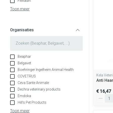
Flexadin
Aerosol toestel
Blaren
Creme, gel en s
Toon meer
Aerosol access
Eelt
Zuurstof
Eksteroog - lik
Ademhalingsst
Organisaties
Toon meer
filter
Spieren en gew
Specifiek voor
Naalden en spu
Beaphar
Lichaamsverzor
Spuiten
Belgavet
Infecties
Boehringer Ingelheim Animal Health
Deodorant
Oplossing voor i
Kela Veter
COVETRUS
Gezichtsverzor
Naalden
Anti Haa
Ceva Sante Animale
Luizen
Naalden voor in
Dechra veterinary products
€ 16,47
pennaalden
Emdoka
Aantal
Toon meer
Hill's Pet Products
Diagnostica
Toon meer