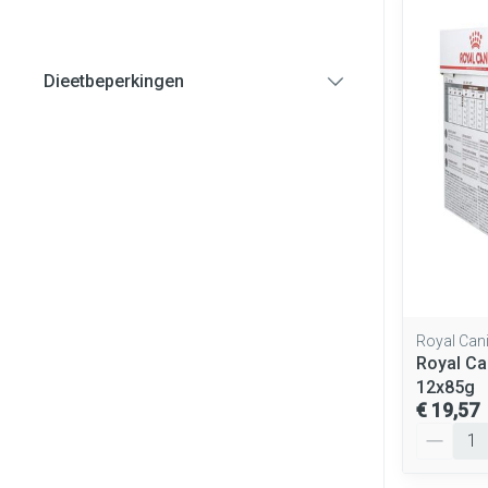
Haar
Pillendozen en
Gezichtsverzo
accessoires
Dieetbeperkingen
filter
Pigmentstoorni
Gevoelige huid -
huid
Gemengde huid
Doffe huid
Toon meer
Royal Can
Royal Ca
Snurken
12x85g
€ 19,57
Aantal