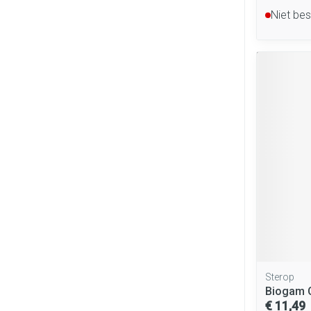
Niet be
Sterop
Biogam C
€ 11,49