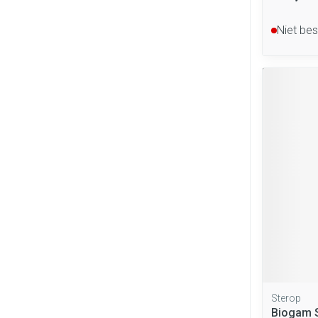
Niet be
Sterop
Biogam S