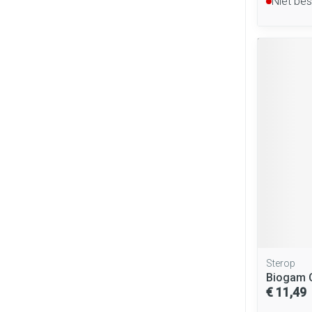
Niet be
Sterop
Biogam C
€ 11,49