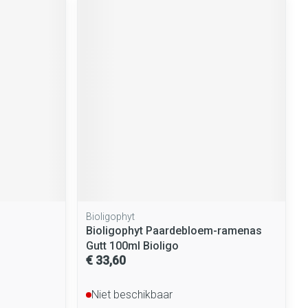
rende
Parfums en
geurproducten
CBD
Bioligophyt
Bioligophyt Paardebloem-ramenas
Gutt 100ml Bioligo
€ 33,60
Niet beschikbaar