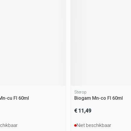
rging
Supplementen
Insectenwe
middelen
ssen
 geïrriteerde
Zelfbruiner
Scheren
Sterop
n-cu Fl 60ml
Biogam Mn-co Fl 60ml
€ 11,49
schikbaar
Niet beschikbaar