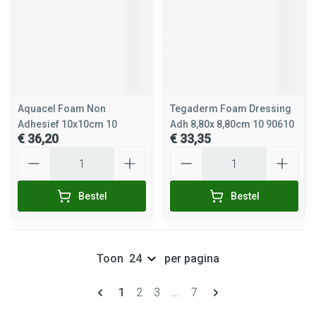
Aquacel Foam Non
Tegaderm Foam Dressing
Adhesief 10x10cm 10
Adh 8,80x 8,80cm 10 90610
€ 36,20
€ 33,35
Aantal
Aantal
Bestel
Bestel
Toon
per pagina
Pagina's
U lees momenteel pagina
Pagina
Pagina
Pagina
1
2
3
...
7