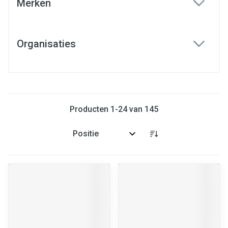
Merken
filter
Organisaties
filter
Producten
1
-
24
van
145
Sorteer op: