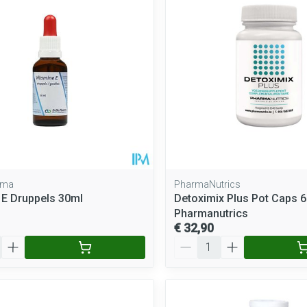
Mondmaskers
rging
Supplementen
Insectenwe
middelen
ssen
 geïrriteerde
rma
PharmaNutrics
 E Druppels 30ml
Detoximix Plus Pot Caps 6
Pharmanutrics
€ 32,90
Zelfbruiner
Scheren
Aantal