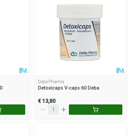
rende
Parfums en
geurproducten
Deba Pharma
0
Detoxicaps V-caps 60 Deba
€ 13,80
CBD
Aantal