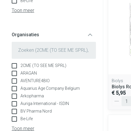
Be-Life
Aerosol toestel
Blaren
Creme, gel en s
Toon meer
Aerosol access
Eelt
Zuurstof
Eksteroog - lik
Ademhalingsst
Organisaties
Toon meer
filter
Spieren en gew
Specifiek voor
Naalden en spu
2CME (TO SEE ME SPRL)
Lichaamsverzor
Spuiten
ARAGAN
Infecties
AVENTURE4BIO
Biolys
Deodorant
Oplossing voor i
Biolys R
Aquarius Age Company Belgium
Gezichtsverzor
Naalden
€ 5,95
Arkopharma
Aantal
Luizen
Naalden voor in
Auriga International - ISDIN
pennaalden
BV Pharma Nord
Toon meer
Be-Life
Diagnostica
Toon meer