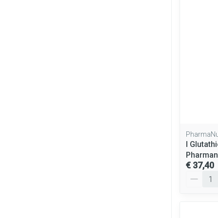
PharmaNu
l Glutat
Pharman
€ 37,40
Aantal