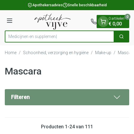
Dia 1 van 1
Ga naar de inhoud
Apothekersadvies
Snelle beschikbaarheid
0
0 artikelen
Menu
€ 0,00
Medicij
Zoek
Product, merk, categorie...
Home
/
Schoonheid, verzorging en hygiëne
/
Make-up
/
Mascar
Mascara
Filteren
Producten
1
-
24
van
111