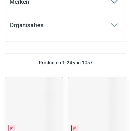
Merken
filter
Organisaties
filter
Producten
1
-
24
van
1057
Geneesmiddel
Geneesmiddel