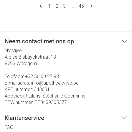
Pagina's
U lees momenteel pagina
Pagina
Pagina
Pagina
1
2
3
...
45
Neem contact met ons op
NV Vijve
Aloise Biebuyckstraat 13
8793
Waregem
Telefoon:
+32 56 60 27 88
E-mailadres:
info@
apotheekvijve.be
APB nummer:
343601
Apotheek titularis:
Stéphanie Goeminne
BTW nummer:
BE0439305377
Klantenservice
FAQ