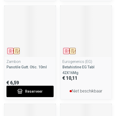
Geneesmiddel
Op voorschrift
Geneesmiddel
Op voorschrift
Zambon
Eurogenerics (EG)
Panotile Gutt. Otic. 10ml
Betahistine EG Tabl
42X16Mg
€ 10,11
€ 6,59
Niet beschikbaar
Reserveer