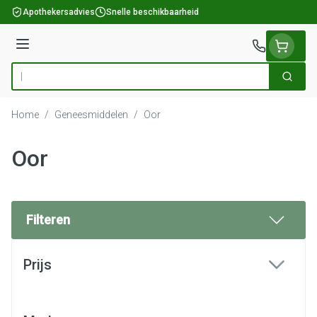
Ga naar de inhoud
Apothekersadvies
Snelle beschikbaarheid
Menu
Zoek
Product, merk, categorie...
Home
/
Geneesmiddelen
/
Oor
Oor
Filteren
Doorgaan naar productlijst
Prijs
filter