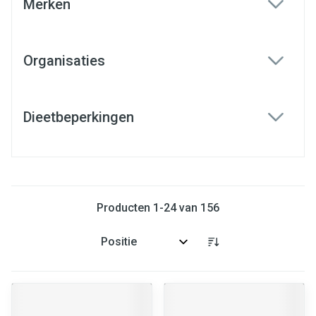
Merken
filter
Organisaties
filter
Dieetbeperkingen
filter
Producten
1
-
24
van
156
Sorteer op: