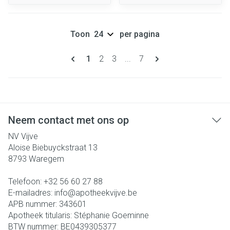
Toon
per pagina
Pagina's
U lees momenteel pagina
Pagina
Pagina
Pagina
1
2
3
...
7
Neem contact met ons op
NV Vijve
Aloise Biebuyckstraat 13
8793
Waregem
Telefoon:
+32 56 60 27 88
E-mailadres:
info@
apotheekvijve.be
APB nummer:
343601
Apotheek titularis:
Stéphanie Goeminne
BTW nummer:
BE0439305377