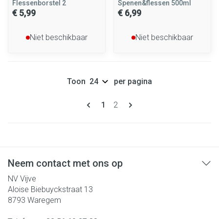
Flessenborstel 2
Spenen&flessen 500ml
€ 5,99
€ 6,99
Niet beschikbaar
Niet beschikbaar
Toon
per pagina
Pagina's
U lees momenteel pagina
Pagina
1
2
Neem contact met ons op
NV Vijve
Aloise Biebuyckstraat 13
8793
Waregem