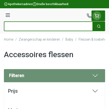
Ga naar de inhoud
Apothekersadvies
Snelle beschikbaarheid
Menu
Zoek
Product, merk, categorie...
Home
/
Zwangerschap en kinderen
/
Baby
/
Flessen & toebehor
Accessoires flessen
Filteren
Doorgaan naar productlijst
Prijs
filter