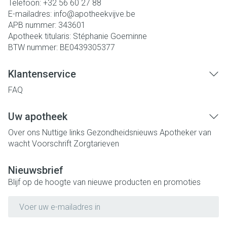
Telefoon:
+32 56 60 27 88
E-mailadres:
info@
apotheekvijve.be
APB nummer:
343601
Apotheek titularis:
Stéphanie Goeminne
BTW nummer:
BE0439305377
Klantenservice
FAQ
Uw apotheek
Over ons
Nuttige links
Gezondheidsnieuws
Apotheker van
wacht
Voorschrift
Zorgtarieven
Nieuwsbrief
Blijf op de hoogte van nieuwe producten en promoties
E-mail adres