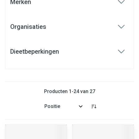
Merken
filter
Organisaties
filter
Dieetbeperkingen
filter
Producten
1
-
24
van
27
Sorteer op: