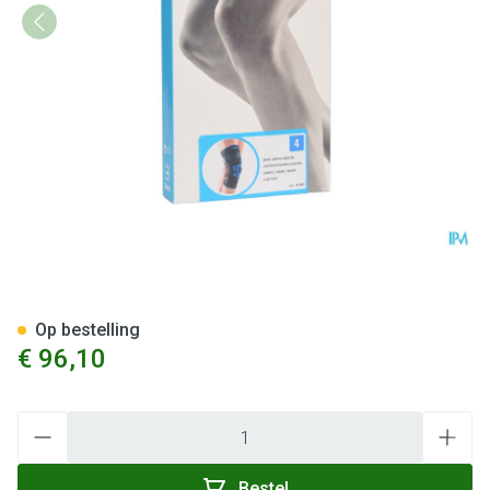
Bota Ortho Df+articul 2001 Z
Op bestelling
€ 96,10
Aantal
Bestel