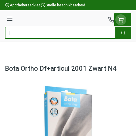
Ga naar de inhoud
Apothekersadvies
Snelle beschikbaarheid
Menu
Zoek
Product, merk, categorie...
Bota Ortho Df+articul 2001 Zwart N4