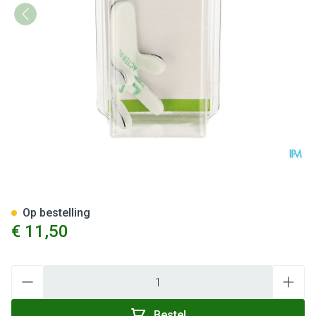
Bota Digifix Frogsplint Small
Op bestelling
€ 11,50
Aantal
Bestel