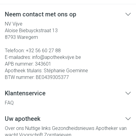
Neem contact met ons op
NV Vijve
Aloise Biebuyckstraat 13
8793
Waregem
Telefoon:
+32 56 60 27 88
E-mailadres:
info@
apotheekvijve.be
APB nummer:
343601
Apotheek titularis:
Stéphanie Goeminne
BTW nummer:
BE0439305377
Klantenservice
FAQ
Uw apotheek
Over ons
Nuttige links
Gezondheidsnieuws
Apotheker van
wacht
Voorschrift
Zorgtarieven