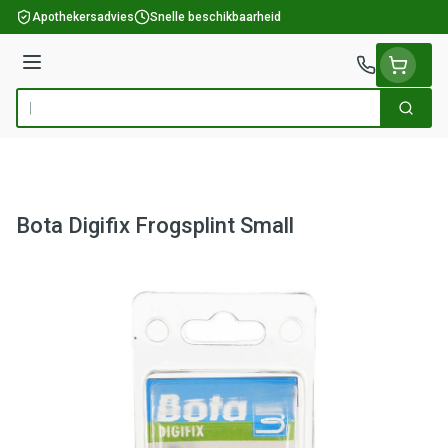
Ga naar de inhoud
Apothekersadvies
Snelle beschikbaarheid
Menu
Zoek
Product, merk, categorie...
Bota Digifix Frogsplint Small