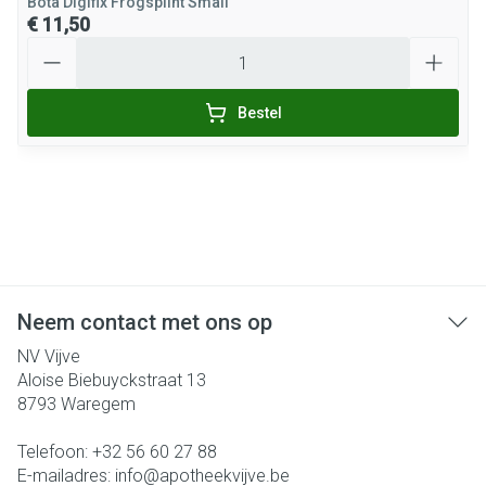
Bota Digifix Frogsplint Small
€ 11,50
Aantal
Bestel
Neem contact met ons op
NV Vijve
Aloise Biebuyckstraat 13
8793
Waregem
Telefoon:
+32 56 60 27 88
E-mailadres:
info@
apotheekvijve.be