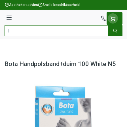
Ga naar de inhoud
Apothekersadvies
Snelle beschikbaarheid
Menu
Zoek
Product, merk, categorie...
Bota Handpolsband+duim 100 White N5